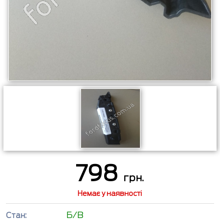
798
грн.
Немає у наявності
Б/В
Стан: