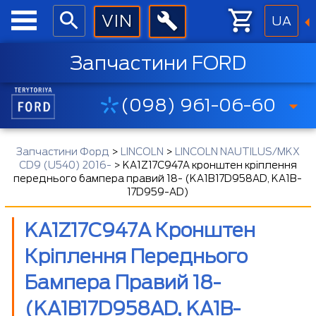
UA
Запчастини FORD
(098) 961-06-60
Запчастини Форд
>
LINCOLN
>
LINCOLN NAUTILUS/MKX
CD9 (U540) 2016-
>
KA1Z17C947A кронштен кріплення
переднього бампера правий 18- (KA1B17D958AD, KA1B-
17D959-AD)
KA1Z17C947A Кронштен
Кріплення Переднього
Бампера Правий 18-
(KA1B17D958AD, KA1B-