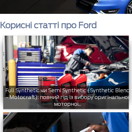
Корисні статті про Ford
Full Synthetic чи Semi Synthetic (Synthetic Blend
- Motocraft): повний гід із вибору оригінальної
моторної...