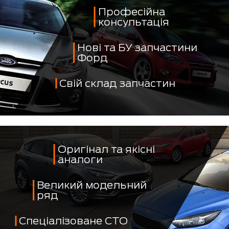
Професійна
консультація
Нові та БУ запчастини
Форд
Свій склад запчастин
Оригінал та якісні
аналоги
Великий модельний
ряд
Спеціалізоване СТО