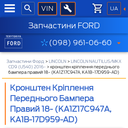
UA
Запчастини FORD
(098) 961-06-60
Запчастини Форд
>
LINCOLN
>
LINCOLN NAUTILUS/MKX
CD9 (U540) 2016-
>
кронштен кріплення переднього
бампера правий 18- (KA1Z17C947A, KA1B-17D959-AD)
Кронштен Кріплення
Переднього Бампера
Правий 18- (KA1Z17C947A,
KA1B-17D959-AD)