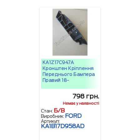
KA1Z17C947A
Кронштен Кріплення
Переднього Бампера
Правий 18-
798 грн.
Немає у наявності
Б/В
Стан:
FORD
Виробник:
Артикул:
KA1B17D958AD