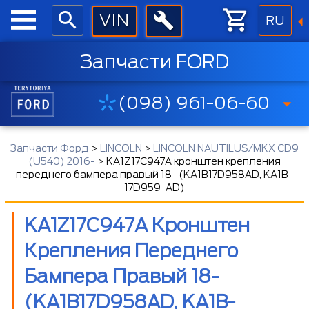
RU
Запчасти FORD
(098) 961-06-60
Запчасти Форд
>
LINCOLN
>
LINCOLN NAUTILUS/MKX CD9
(U540) 2016-
>
KA1Z17C947A кронштен крепления
переднего бампера правый 18- (KA1B17D958AD, KA1B-
17D959-AD)
KA1Z17C947A Кронштен
Крепления Переднего
Бампера Правый 18-
(KA1B17D958AD, KA1B-