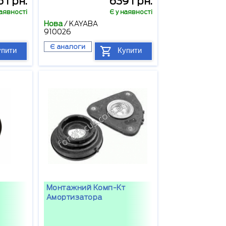
 грн.
639 грн.
наявності
Є у наявності
Нова
/
KAYABA
910026
Є аналоги
упити
Купити
Монтажний Комп-Кт
Амортизатора