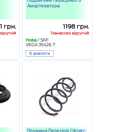
Підшипник Переднього
Амортизатора
1 грн.
1198 грн.
ідсутній
Тимчасово відсутній
Нова
/
SKF
VKDA 35426 T
Є аналоги
Пружина Передня (жовт-