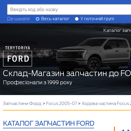
Де шукати:
Весь каталог
У поточній групі
Каталог зап
Запчастини FORD
Склад-Магазин запчастин до F
Професіонали з 1999 року
Запчастини Форд
>
Focus 2005-07
>
Ходова частина Focus
КАТАЛОГ ЗАПЧАСТИН FORD