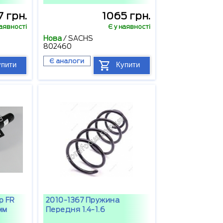
7 грн.
1065 грн.
наявності
Є у наявності
Нова
/
SACHS
802460
Є аналоги
упити
Купити
р FR
2010-1367 Пружина
0мм
Передня 1.4-1.6