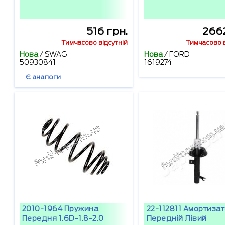
516 грн.
2662
Тимчасово відсутній
Тимчасово в
Нова
/
SWAG
Нова
/
FORD
50930841
1619274
Є аналоги
2010-1964 Пружина
22-112811 Амортиза
Передня 1.6D-1.8-2.0
Передній Лівий