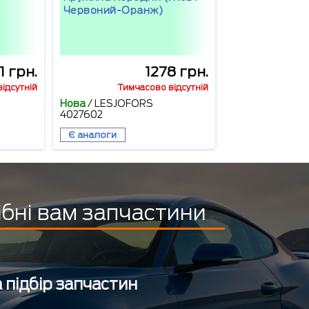
Червоний-Оранж)
1 грн.
1278 грн.
ідсутній
Тимчасово відсутній
Нова
/
LESJOFORS
4027602
Є аналоги
ібні вам запчастини
 підбір запчастин