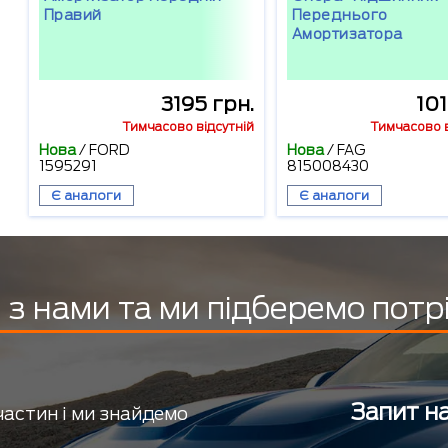
Правий
Переднього
Амортизатора
3195 грн.
101
Тимчасово відсутній
Тимчасово в
Нова
/
FORD
Нова
/
FAG
1595291
815008430
Є аналоги
Є аналоги
з нами та ми підберемо потр
Запит на
частин і ми знайдемо