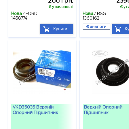
266 грн.
2396
Є у наявності
Є у 
Нова
/
FORD
Нова
/
BSG
1458774
1360162
Є аналоги
Купити
К
VKD35035 Верхній
Верхній Опорний
Опорний Підшипник
Підшипник