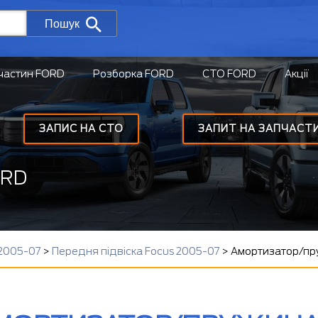
Пошук
частин FORD
Розборка FORD
СТО FORD
Акції
ЗАПИС НА СТО
ЗАПИТ НА ЗАПЧАСТ
ORD
 2005-07
>
Передня підвіска Focus 2005-07
>
Амортизатор/пр