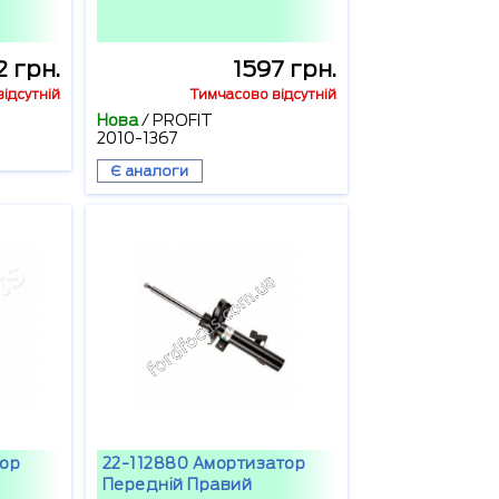
 грн.
1597 грн.
ідсутній
Тимчасово відсутній
Нова
/
PROFIT
2010-1367
Є аналоги
тор
22-112880 Амортизатор
Передній Правий