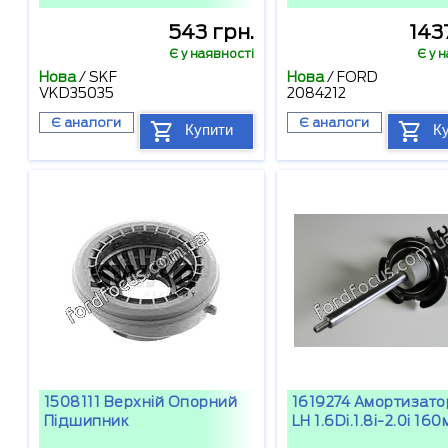
543 грн.
143
Є у наявності
Є у 
Нова
/
SKF
Нова
/
FORD
VKD35035
2084212
Є аналоги
Є аналоги
Купити
К
1508111 Верхній Опорний
1619274 Амортизато
Підшипник
LH 1.6Di.1.8i-2.0i 16