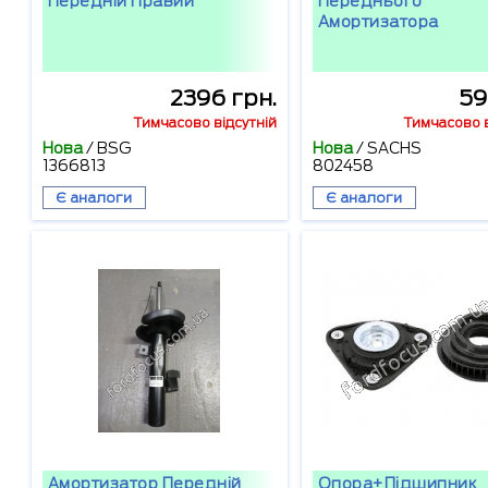
Передній Правий
Переднього
Амортизатора
2396 грн.
59
Тимчасово відсутній
Тимчасово в
Нова
/
BSG
Нова
/
SACHS
1366813
802458
Є аналоги
Є аналоги
Амортизатор Передній
Опора+підшипник