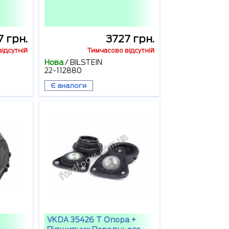
7 грн.
3727 грн.
ідсутній
Тимчасово відсутній
Нова
/
BILSTEIN
22-112880
Є аналоги
VKDA 35426 T Опора +