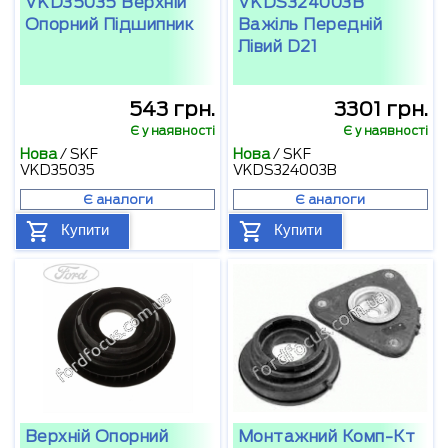
VKD35035 Верхній
VKDS324003B
Опорний Підшипник
Важіль Передній
Лівий D21
543 грн.
3301 грн.
Є у наявності
Є у наявності
Нова
/
SKF
Нова
/
SKF
VKD35035
VKDS324003B
Є аналоги
Є аналоги
Купити
Купити
Верхній Опорний
Монтажний Комп-Кт