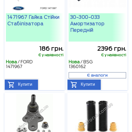
1471967 Гайка Стійки
30-300-033
Стабілізатора
Амортизатор
Передній
186 грн.
2396 грн.
Є у наявності
Є у наявності
Нова
/
FORD
Нова
/
BSG
1471967
1360162
Є аналоги
Купити
Купити