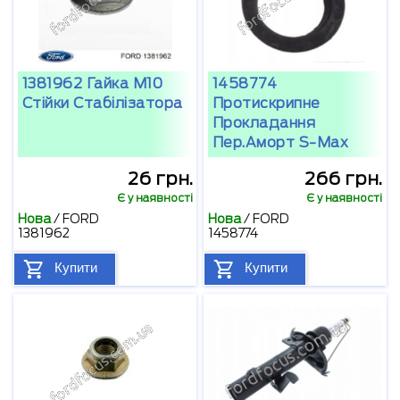
1381962 Гайка М10
1458774
Стійки Стабілізатора
Протискрипне
Прокладання
Пер.аморт S-Max
26 грн.
266 грн.
Є у наявності
Є у наявності
Нова
/
FORD
Нова
/
FORD
1381962
1458774
Купити
Купити