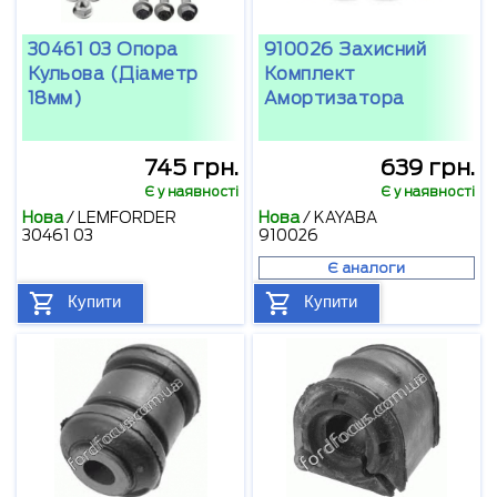
30461 03 Опора
910026 Захисний
Кульова (діаметр
Комплект
18мм)
Амортизатора
745 грн.
639 грн.
Є у наявності
Є у наявності
Нова
/
LEMFORDER
Нова
/
KAYABA
30461 03
910026
Є аналоги
Купити
Купити