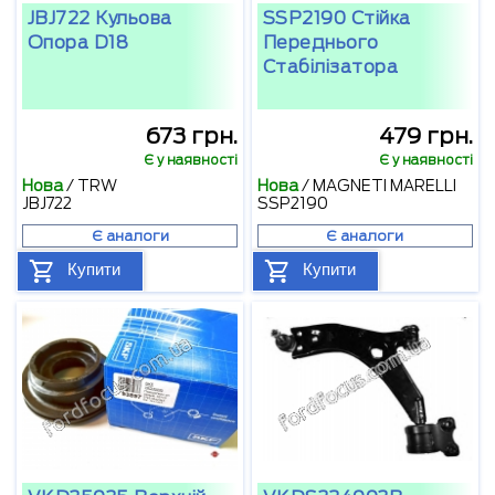
JBJ722 Кульова
SSP2190 Стійка
Опора D18
Переднього
Стабілізатора
673 грн.
479 грн.
Є у наявності
Є у наявності
Нова
/
TRW
Нова
/
MAGNETI MARELLI
JBJ722
SSP2190
Є аналоги
Є аналоги
Купити
Купити