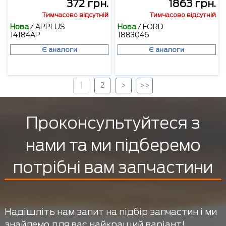
372 грн.
1863 грн.
Тимчасово відсутній
Тимчасово відсутній
Нова
/
APPLUS
Нова
/
FORD
14184AP
1883046
Є аналоги
Є аналоги
1
2
>
>>
Проконсультуйтеся з
нами та ми підберемо
потрібні вам запчастини
Надішліть нам запит на підбір запчастин і ми
знайдемо для вас найкращий варіант!