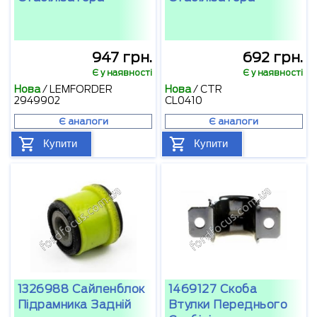
947 грн.
692 грн.
Є у наявності
Є у наявності
Нова
/
LEMFORDER
Нова
/
CTR
2949902
CL0410
Є аналоги
Є аналоги
Купити
Купити
1326988 Сайленблок
1469127 Скоба
Підрамника Задній
Втулки Переднього