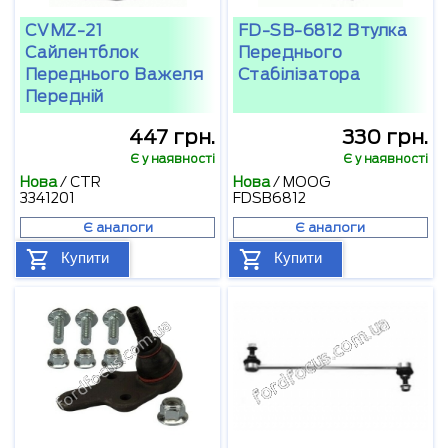
CVMZ-21
FD-SB-6812 Втулка
Сайлентблок
Переднього
Переднього Важеля
Стабілізатора
Передній
447 грн.
330 грн.
Є у наявності
Є у наявності
Нова
/
CTR
Нова
/
MOOG
3341201
FDSB6812
Є аналоги
Є аналоги
Купити
Купити