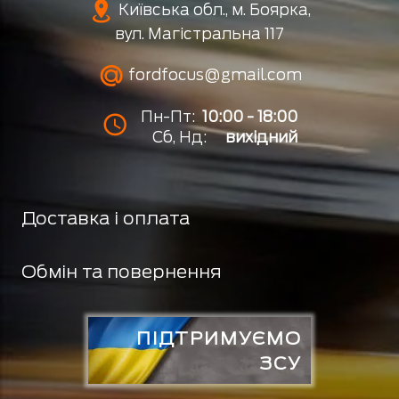
Київська обл., м. Боярка,
вул. Магістральна 117
fordfocus@gmail.com
Пн-Пт:
10:00 - 18:00
Сб, Нд:
вихідний
Доставка і оплата
Обмін та повернення
ПІДТРИМУЄМО
ЗСУ