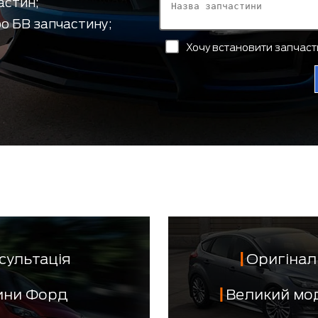
астин;
о БВ запчастину;
Хочу встановити запчас
сультація
Оригінал 
тини Форд
Великий мо