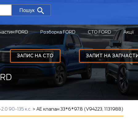
Пошук
частин FORD
Розборка FORD
СТО FORD
Акції
ЗАПИС НА СТО
ЗАПИТ НА ЗАПЧАСТ
ORD
2.0 90-135 к.с.
>
AE клапан 33*6*97.8 (V94223, 1131988)