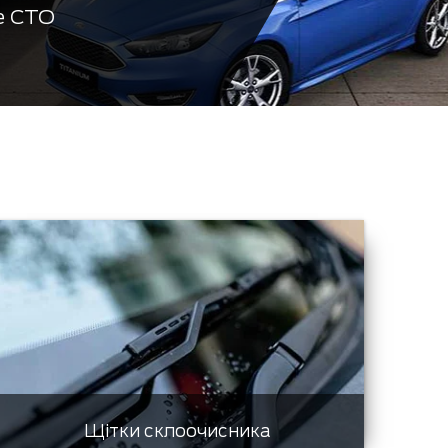
е СТО
Щітки склоочисника