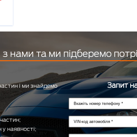
з нами та ми підберемо потр
Запит на
частин і ми знайдемо
частин;
 у наявності;