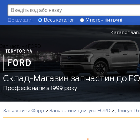
Де шукати:
Весь каталог
У поточній групі
Каталог зап
Запчастини FORD
Склад-Магазин запчастин до F
Професіонали з 1999 року
Запчастини Форд
>
Запчастини двигуна FORD
>
Двигун 1.6-