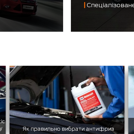
Спеціалізован
tic
у
Як правильно вибрати антифриз