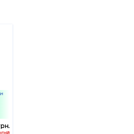
ан
грн.
утній