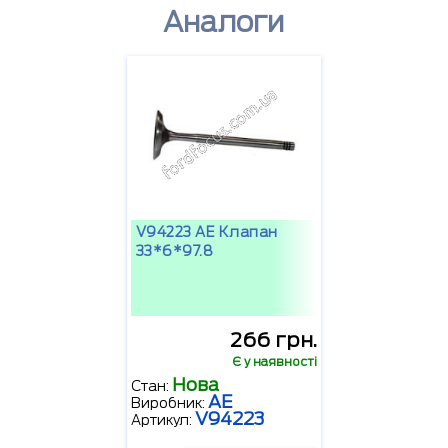
Аналоги
V94223 AE Клапан
33*6*97.8
266 грн.
Є у наявності
Нова
Стан:
AE
Виробник:
V94223
Артикул: