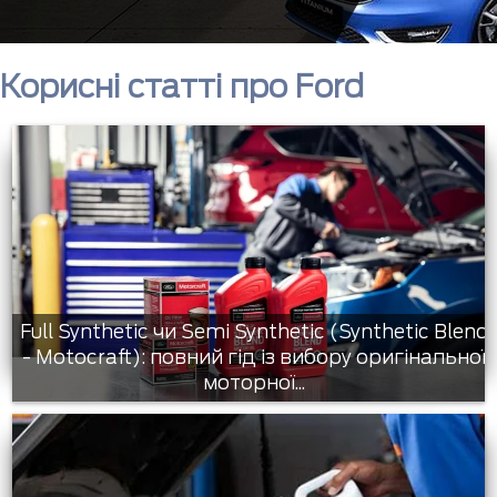
Корисні статті про Ford
Full Synthetic чи Semi Synthetic (Synthetic Blend
- Motocraft): повний гід із вибору оригінальної
моторної...