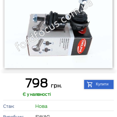
798
Купити
грн.
Є у наявності
Нова
Стан:
SWAG