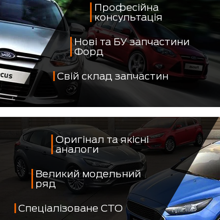
Професійна
консультація
Нові та БУ запчастини
Форд
Свій склад запчастин
Оригінал та якісні
аналоги
Великий модельний
ряд
Спеціалізоване СТО