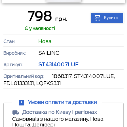
798
Купити
грн.
Є у наявності
Нова
Стан:
SAILING
Виробник:
ST4314007LUE
Артикул:
1868317, ST4314007LUE,
Оригінальний код:
FDL01333131, LQFKS331
Умови оплати та доставки
Доставка по Києву і регіонах
Самовивіз з нашого магазину, Нова
Пошта, Делівері