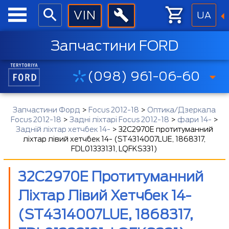
UA
Запчастини FORD
(098) 961-06-60
Запчастини Форд
>
Focus 2012-18
>
Оптика/Дзеркала
Focus 2012-18
>
Задні ліхтарі Focus 2012-18
>
фари 14-
>
Задній ліхтар хетчбек 14-
>
32C2970E протитуманний
ліхтар лівий хетчбек 14- (ST4314007LUE, 1868317,
FDL01333131, LQFKS331)
32C2970E Протитуманний
Ліхтар Лівий Хетчбек 14-
(ST4314007LUE, 1868317,