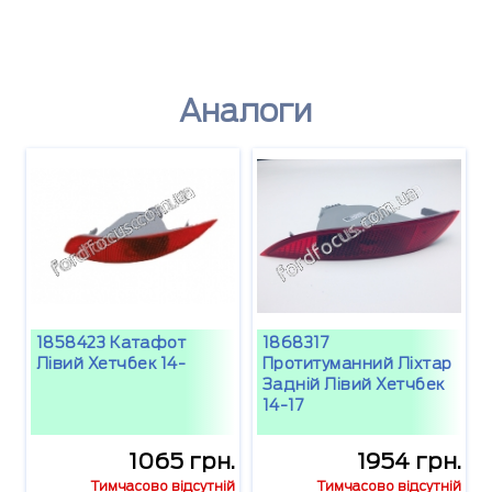
Аналоги
1858423 Катафот
1868317
Лівий Хетчбек 14-
Протитуманний Ліхтар
Задній Лівий Хетчбек
14-17
1065 грн.
1954 грн.
Тимчасово відсутній
Тимчасово відсутній