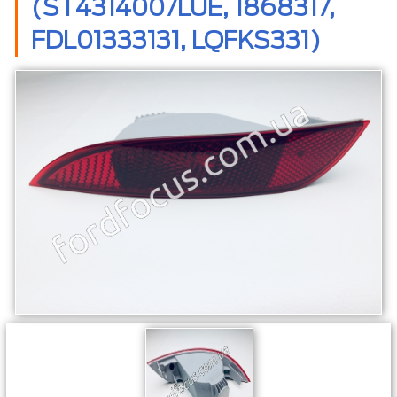
(ST4314007LUE, 1868317,
FDL01333131, LQFKS331)