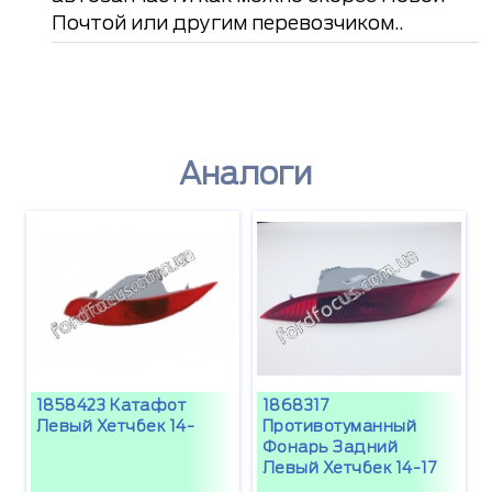
Почтой или другим перевозчиком..
Аналоги
1858423 Катафот
1868317
Левый Хетчбек 14-
Противотуманный
Фонарь Задний
Левый Хетчбек 14-17