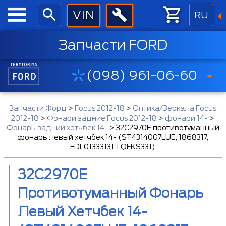
RU
Запчасти FORD
(098) 961-06-60
Запчасти Форд
>
Focus 2012-18
>
Оптика/Зеркала Focus
2012-18
>
Фонари задние Focus 2012-18
>
фонари 14-
>
Фонарь задний хэтчбек 14-
>
32C2970E противотуманный
фонарь левый хетчбек 14- (ST4314007LUE, 1868317,
FDL01333131, LQFKS331)
32C2970E
Противотуманный Фонарь
Левый Хетчбек 14-