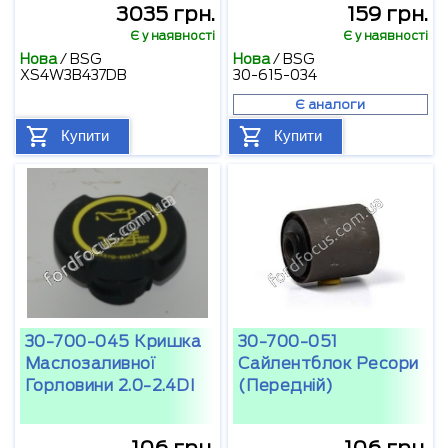
3035 грн.
159 грн.
Є у наявності
Є у наявності
Нова
/
BSG
Нова
/
BSG
XS4W3B437DB
30-615-034
Є аналоги
Купити
Купити
30-700-045 Кришка
30-700-051
Маслозаливної
Сайлентблок Ресори
Горловини 2.0-2.4DI
(передній)