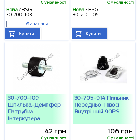
Є у наявності
Є у наявності
Нова
/
BSG
Нова
/
BSG
30-700-103
30-700-105
Є аналоги
Купити
Купити
30-700-109
30-705-014 Пильник
Шпилька-Демпфер
Передньої Півосі
Патрубка
Внутрішній 90PS
Інтеркулера
42 грн.
106 грн.
Є у наявності
Є у наявності