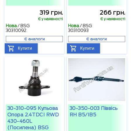
319 грн.
266 грн.
Є у наявності
Є у наявності
Нова
/
BSG
Нова
/
BSG
30310092
30310093
Є аналоги
Є аналоги
Купити
Купити
30-310-095 Кульова
30-350-003 Піввісь
Опора 2.4TDCI RWD
RH B5/IB5
430-460L
(посилена) BSG