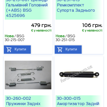
Гальмівний Головний
Ремкомплект
(+ABS) BSG
Супорта Заднього
4525696
479 грн.
106 грн.
Є у наявності
Є у наявності
Нова
/
BSG
Нова
/
BSG
30-215-007
30-251-015
Купити
Купити
30-260-002
30-300-015
Пружинки Задніх
Амортизатор Задній