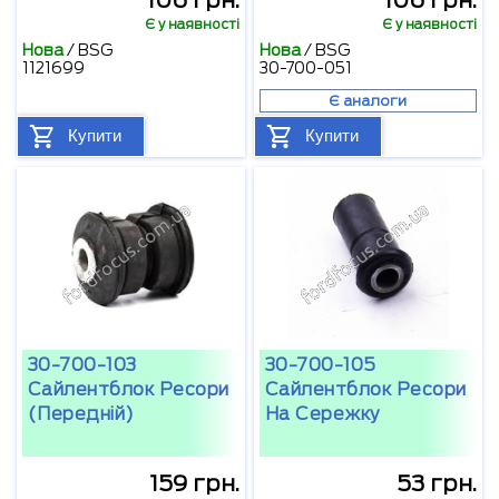
106 грн.
106 грн.
Є у наявності
Є у наявності
Нова
/
BSG
Нова
/
BSG
1121699
30-700-051
Є аналоги
Купити
Купити
30-700-103
30-700-105
Сайлентблок Ресори
Сайлентблок Ресори
(передній)
На Сережку
159 грн.
53 грн.