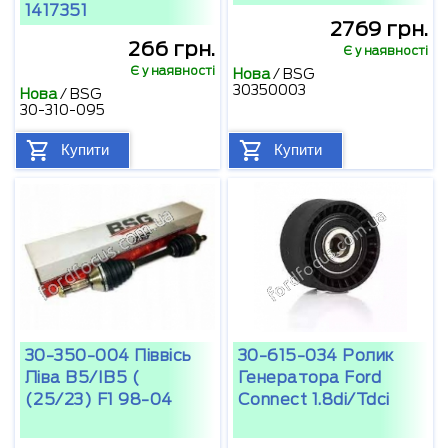
1417351
2769 грн.
266 грн.
Є у наявності
Є у наявності
Нова
/
BSG
30350003
Нова
/
BSG
30-310-095
Купити
Купити
30-350-004 Піввісь
30-615-034 Ролик
Ліва B5/IB5 (
Генератора Ford
(25/23) F1 98-04
Connect 1.8di/tdci