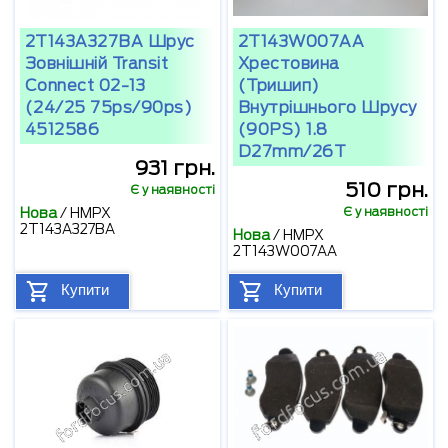
2T143A327BA Шрус
2T143W007AA
Зовнішній Transit
Хрестовина
Connect 02-13
(тришип)
(24/25 75ps/90ps)
Внутрішнього Шрусу
4512586
(90PS) 1.8
D27mm/26T
931 грн.
510 грн.
Є у наявності
Є у наявності
Нова
/
HMPX
2T143A327BA
Нова
/
HMPX
2T143W007AA
Купити
Купити