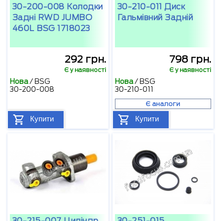
30-200-008 Колодки
30-210-011 Диск
Задні RWD JUMBO
Гальмівний Задній
460L BSG 1718023
292 грн.
798 грн.
Є у наявності
Є у наявності
Нова
/
BSG
Нова
/
BSG
30-200-008
30-210-011
Є аналоги
Купити
Купити
30-215-007 Циліндр
30-251-015