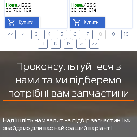
Нова
/
BSG
Нова
/
BSG
30-700-109
30-705-014
Купити
Купити
<<
<
3
4
5
6
7
8
9
10
11
12
13
>
>>
Проконсультуйтеся з
нами та ми підберемо
потрібні вам запчастини
Надішліть нам запит на підбір запчастин і ми
знайдемо для вас найкращий варіант!