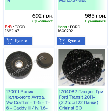
14
Mond/S-Max
692 грн.
585 грн.
Є у наявності
Є у наявності
Б/В
/
FORD
Нова
/
FORD
1682147
1690702
Купити
Купити
170011 Ролик
1704087 Ланцюг Грм
Натяжного Хутра,
Ford Transit 2011-
Vw Crafter - T-5 - T-
(2.2tdci 122 Ланки)
6 - Caddy Iii / Iv, 1.6-
Original БО