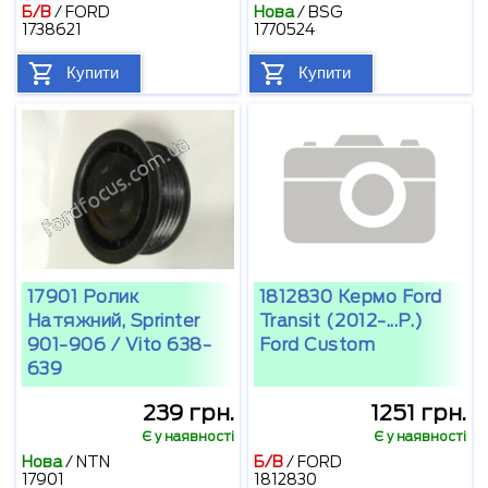
Б/В
/
FORD
Нова
/
BSG
1738621
1770524
Купити
Купити
17901 Ролик
1812830 Кермо Ford
Натяжний, Sprinter
Transit (2012-...р.)
901-906 / Vito 638-
Ford Custom
639
239 грн.
1251 грн.
Є у наявності
Є у наявності
Нова
/
NTN
Б/В
/
FORD
17901
1812830