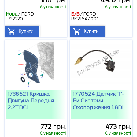
186 грн.
4952 грн.
Є у наявності
Є у наявності
Нова
/
FORD
Б/В
/
FORD
1732220
BK216477CC
Купити
Купити
1738621 Кришка
1770524 Датчик T‘-
Двигуна Передня
Ри Системи
2.2TDCI
Охолодження 1.8Di
772 грн.
473 грн.
Є у наявності
Є у наявності