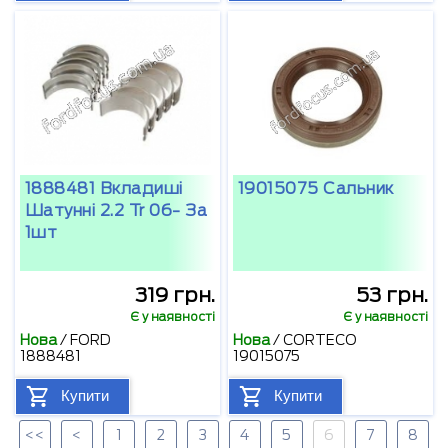
1888481 Вкладиші
19015075 Сальник
Шатунні 2.2 Tr 06- За
1шт
319 грн.
53 грн.
Є у наявності
Є у наявності
Нова
/
FORD
Нова
/
CORTECO
1888481
19015075
Купити
Купити
<<
<
1
2
3
4
5
6
7
8