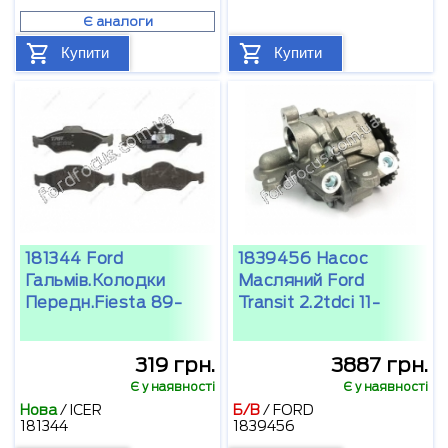
Є аналоги
Купити
Купити
181344 Ford
1839456 Насос
Гальмів.колодки
Масляний Ford
Передн.fiesta 89-
Transit 2.2tdci 11-
319 грн.
3887 грн.
Є у наявності
Є у наявності
Нова
/
ICER
Б/В
/
FORD
181344
1839456