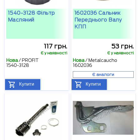
1540-3128 Фільтр
1602036 Сальник
Масляний
Переднього Валу
КПП
117 грн.
53 грн.
Є у наявності
Є у наявності
Нова
/
PROFIT
Нова
/
Metalcaucho
1540-3128
1602036
Є аналоги
Купити
Купити