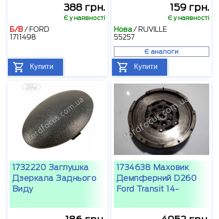
388 грн.
159 грн.
Є у наявності
Є у наявності
Б/В
/
FORD
Нова
/
RUVILLE
1711498
55257
Є аналоги
Купити
Купити
1732220 Заглушка
1734638 Маховик
Дзеркала Заднього
Демпферний D260
Виду
Ford Transit 14-