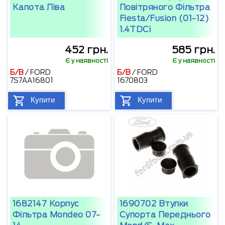
Капота Ліва
Повітряного Фільтра
Fiesta/Fusion (01-12)
1.4TDCi
452 грн.
585 грн.
Є у наявності
Є у наявності
Б/В
/
FORD
Б/В
/
FORD
7S7AA16801
1670803
Купити
Купити
1682147 Корпус
1690702 Втулки
Фільтра Mondeo 07-
Супорта Переднього