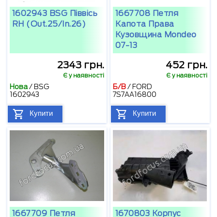
1602943 BSG Піввісь
1667708 Петля
RH (Out.25/In.26)
Капота Права
Кузовщина Mondeo
07-13
2343 грн.
452 грн.
Є у наявності
Є у наявності
Нова
/
BSG
Б/В
/
FORD
1602943
7S7AA16800
Купити
Купити
1667709 Петля
1670803 Корпус