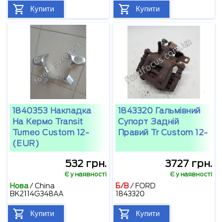
Купити
Купити
1840353 Накладка
1843320 Гальмівний
На Кермо Transit
Супорт Задній
Turneo Custom 12-
Правий Tr Custom 12-
(EUR)
532 грн.
3727 грн.
Є у наявності
Є у наявності
Нова
/
China
Б/В
/
FORD
BK2114G348AA
1843320
Купити
Купити