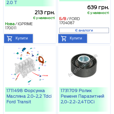
2.0 T
639 грн.
213 грн.
Є у наявності
Є у наявності
Б/В
/
FORD
1704087
Нова
/
IGPRIME
170011
Є аналоги
Купити
Купити
1711498 Форсунка
1731709 Ролик
Масляна 2.0-2,2 Tdci
Ременя Паразитний
Ford Transit
2,0-2.2-2,4TDCi