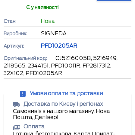
Є у наявності
Нова
Стан:
SIGNEDA
Виробник:
PFD10205AR
Артикул:
CJ5Z16005B, 5216949,
Оригінальний код:
2118565, 2344151, PFD10011R, FP2817312,
32X102, PFD10205AR
Умови оплати та доставки
Доставка по Києву і регіонах
Самовивіз з нашого магазину, Нова
Пошта, Делівері
Оплата
Готівка, безготівкова, Карта Приват-