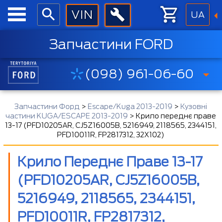
UA
Запчастини FORD
(098) 961-06-60
Запчастини Форд
>
Escape/Kuga 2013-2019
>
Кузовні
частини KUGA/ESCAPE 2013-2019
>
Крило переднє праве
13-17 (PFD10205AR, CJ5Z16005B, 5216949, 2118565, 2344151,
PFD10011R, FP2817312, 32X102)
Крило Переднє Праве 13-17
(PFD10205AR, CJ5Z16005B,
5216949, 2118565, 2344151,
PFD10011R, FP2817312,