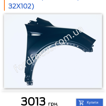
32X102)
3013
Купити
грн.