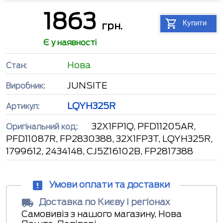
1863
Купити
грн.
Є у наявності
Нова
Стан:
JUNSITE
Виробник:
LQYH325R
Артикул:
32X1FP1Q, PFD11205AR,
Оригінальний код:
PFD11087R, FP2830388, 32X1FP3T, LQYH325R,
1799612, 2434148, CJ5Z16102B, FP2817388
Умови оплати та доставки
Доставка по Києву і регіонах
Самовивіз з нашого магазину, Нова