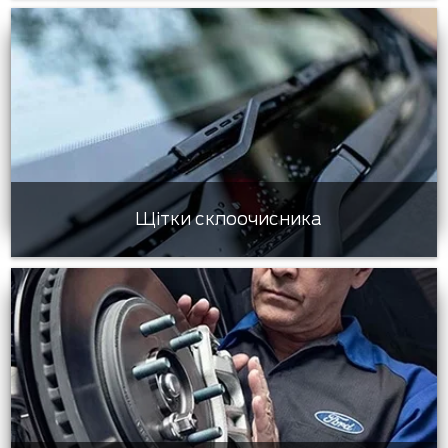
Щітки склоочисника