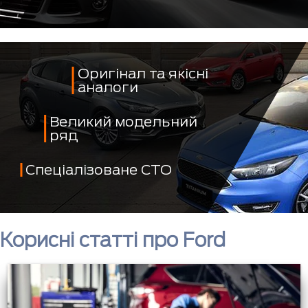
Оригінал та якісні
аналоги
Великий модельний
ряд
Спеціалізоване СТО
Корисні статті про Ford