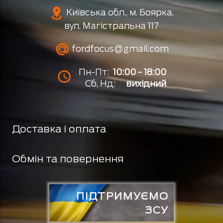
Київська обл., м. Боярка,
вул. Магістральна 117
fordfocus@gmail.com
Пн-Пт:
10:00 - 18:00
Сб, Нд:
вихідний
Доставка і оплата
Обмін та повернення
ПІДТРИМУЄМО
ЗСУ