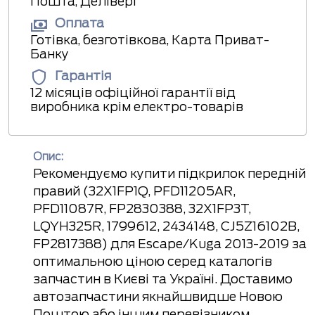
Пошта, Делівері
Оплата
Готівка, безготівкова, Карта Приват-
Банку
Гарантія
12 місяців офіційної гарантії від
виробника крім електро-товарів
Опис:
Рекомендуємо купити підкрилок передній
правий (32X1FP1Q, PFD11205AR,
PFD11087R, FP2830388, 32X1FP3T,
LQYH325R, 1799612, 2434148, CJ5Z16102B,
FP2817388) для Escape/Kuga 2013-2019 за
оптимальною ціною серед каталогів
запчастин в Києві та Україні. Доставимо
автозапчастини якнайшвидше Новою
Поштою або іншим перевізником.