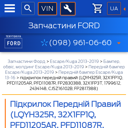
UA
Запчастини FORD
(098) 961-06-60
Запчастини Форд
>
Escape/Kuga 2013-2019
>
Бампер,
обвіс, молдинг Escape/Kuga 2013-2019
>
Передній бампер
Escape/Kuga 2013-2019
>
Передній бампер Escape/Kuga
13-16
>
підкрилок передній правий (LQYH325R, 32X1FP1Q,
PFD11205AR, PFD11087R, FP2830388, 32X1FP3T, 1799612,
2434148, CJ5Z16102B, FP2817388)
Підкрилок Передній Правий
(LQYH325R, 32X1FP1Q,
PFD11205AR, PFD11087R,