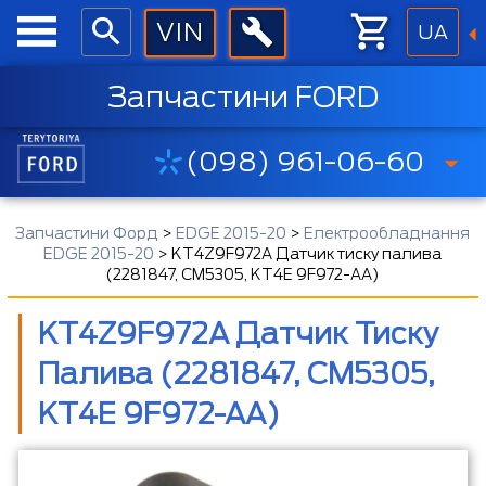
UA
Запчастини FORD
(098) 961-06-60
Запчастини Форд
>
EDGE 2015-20
>
Електрообладнання
EDGE 2015-20
>
KT4Z9F972A Датчик тиску палива
(2281847, CM5305, KT4E 9F972-AA)
KT4Z9F972A Датчик Тиску
Палива (2281847, CM5305,
KT4E 9F972-AA)