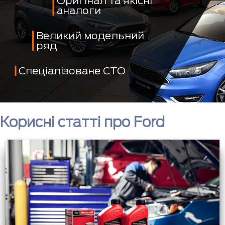
Оригінал та якісні
аналоги
Великий модельний
ряд
Спеціалізоване СТО
Корисні статті про Ford