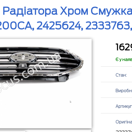
 Радіатора Хром Смужка
00CA, 2425624, 233376
16
Є у ная
Стан:
Виробн
Артикул
Оригін