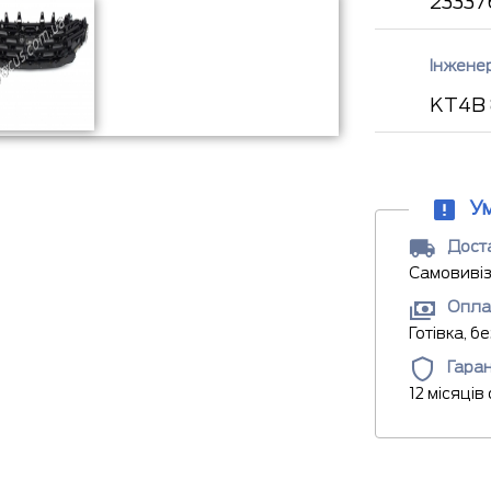
23337
Інжене
KT4B
У
Доста
Самовивіз
Опла
Готівка, б
Гаран
12 місяців