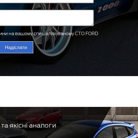
тини на вашому спеціалізованому СТО FORD
Надіслати
та якісні аналоги