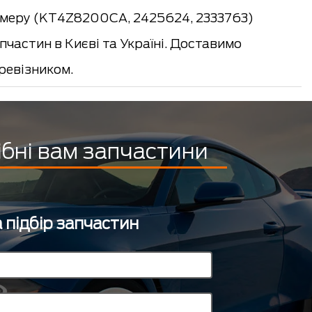
амеру (KT4Z8200CA, 2425624, 2333763)
частин в Києві та Україні. Доставимо
евізником.
ібні вам запчастини
 підбір запчастин