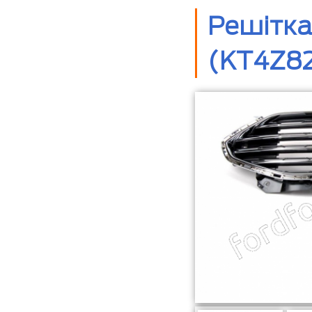
Решітка
(KT4Z82