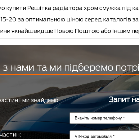
о купити Решітка радіатора хром смужка під к
5-20 за оптимальною ціною серед каталогів зап
ини якнайшвидше Новою Поштою або іншим пер
з нами та ми підберемо потр
Запит на
частин і ми знайдемо
частин;