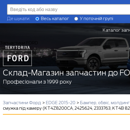
Де шукати:
Весь каталог
У поточній групі
Каталог зап
Запчастини FORD
Склад-Магазин запчастин до F
Професіонали з 1999 року
Запчастини Форд
>
EDGE 2015-20
>
Бампер, обвіс, молдин
смужка під камеру (KT4Z8200CA, 2425624, 2333763, KT4B 