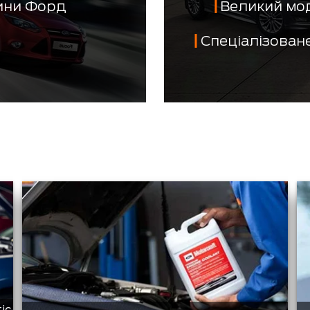
тини Форд
Великий мо
Спеціалізован