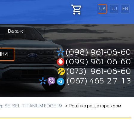
UA
RU
EN
Вакансіі
(098) 961-06-60
ИНИ
(099) 961-06-60
(073) 961-06-60
(067) 465-2 7- 1 3
ер SE-SEL-TITANIUM EDGE 19-
>
Решітка радіатора хром