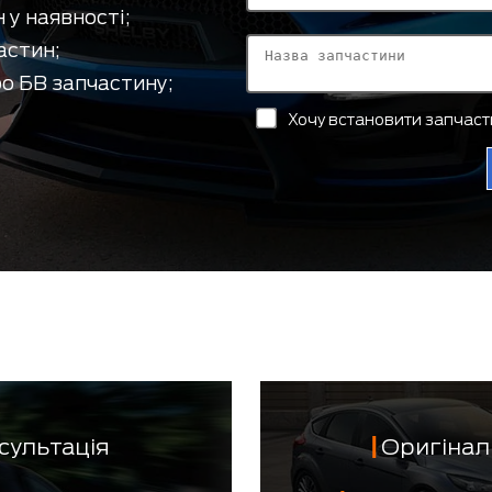
 у наявності;
астин;
о БВ запчастину;
Хочу встановити запчас
сультація
Оригінал 