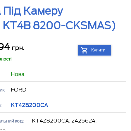
 Під Камеру
3, KT4B 8200-CKSMAS)
294
грн.
Купити
вності
Нова
FORD
ик:
KT4Z8200CA
:
KT4Z8200CA, 2425624,
альний код: