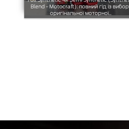
Full Synthetic чи Semi Synthetic (Synthe
Blend - Motocraft): повний гід із вибор
оригінальної моторної...