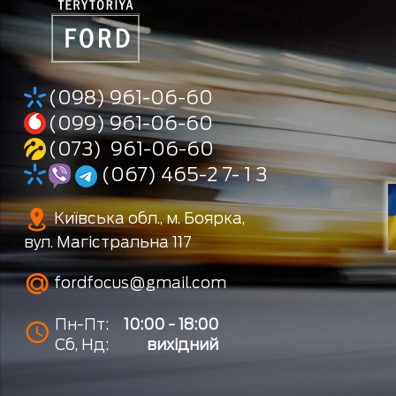
(098) 961-06-60
(099) 961-06-60
(073) 961-06-60
(067) 465-2 7- 1 3
Київська обл., м. Боярка,
вул. Магістральна 117
fordfocus@gmail.com
Пн-Пт:
10:00 - 18:00
Сб, Нд:
вихідний