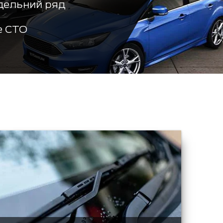
дельний ряд
е СТО