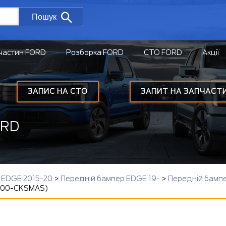
Пошук
частин FORD
Розборка FORD
СТО FORD
Акції
ЗАПИС НА СТО
ЗАПИТ НА ЗАПЧАСТ
ORD
г EDGE 2015-20
>
Передній бампер EDGE 19-
>
Передній бамп
8200-CKSMAS)