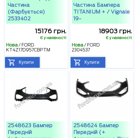
Частина
Частина Бампера
(фарбується)
TITANIUM + / Vignale
2533402
19-
15176 грн.
18903 грн.
Є у наявності
Є у наявності
Нова
/
FORD
Нова
/
FORD
KT4Z17D957CBPTM
2304537
Купити
Купити
2548623 Бампер
2548624 Бампер
Передній
Передній (+