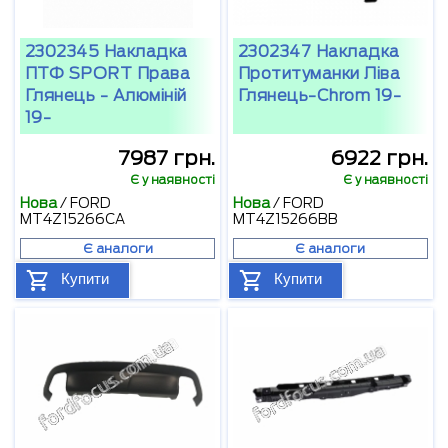
2302345 Накладка
2302347 Накладка
ПТФ SPORT Права
Протитуманки Ліва
Глянець - Алюміній
Глянець-Chrom 19-
19-
7987 грн.
6922 грн.
Є у наявності
Є у наявності
Нова
/
FORD
Нова
/
FORD
MT4Z15266CA
MT4Z15266BB
Є аналоги
Є аналоги
Купити
Купити