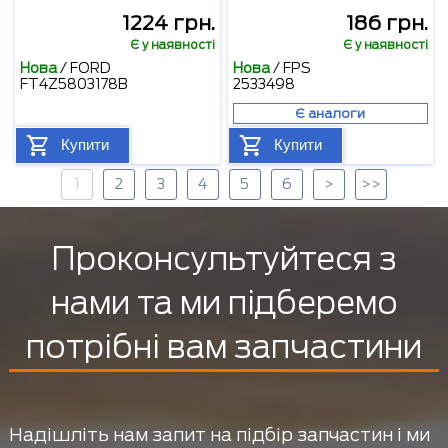
1224 грн.
186 грн.
Є у наявності
Є у наявності
Нова
/
FORD
Нова
/
FPS
FT4Z5803178B
2533498
Є аналоги
Купити
Купити
1
2
3
4
5
6
>
>>
Проконсультуйтеся з
нами та ми підберемо
потрібні вам запчастини
Надішліть нам запит на підбір запчастин і ми