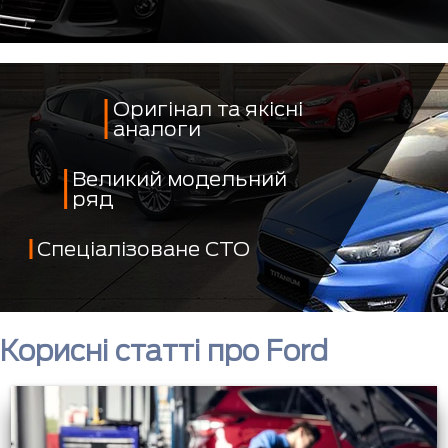
Оригінал та якісні
аналоги
Великий модельний
ряд
Спеціалізоване СТО
Корисні статті про Ford