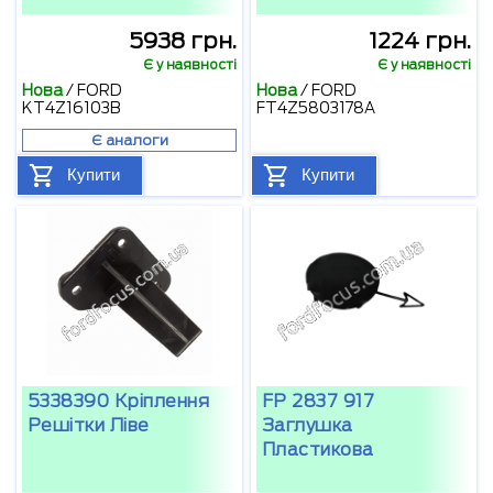
5938 грн.
1224 грн.
Є у наявності
Є у наявності
Нова
/
FORD
Нова
/
FORD
KT4Z16103B
FT4Z5803178A
Є аналоги
Купити
Купити
5338390 Кріплення
FP 2837 917
Решітки Ліве
Заглушка
Пластикова