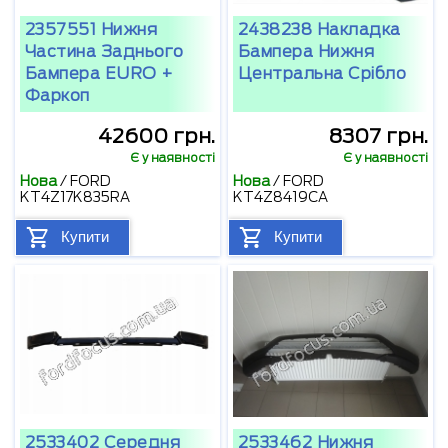
2357551 Нижня
2438238 Накладка
Частина Заднього
Бампера Нижня
Бампера EURO +
Центральна Срібло
Фаркоп
42600 грн.
8307 грн.
Є у наявності
Є у наявності
Нова
/
FORD
Нова
/
FORD
KT4Z17K835RA
KT4Z8419CA
Купити
Купити
2533402 Середня
2533462 Нижня