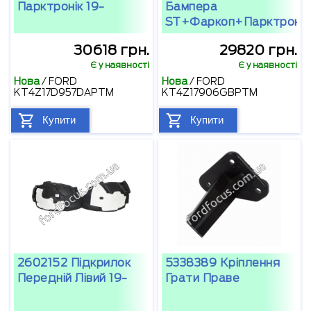
Парктронік 19-
Бампера
ST+фаркоп+парктронік
30618 грн.
29820 грн.
Є у наявності
Є у наявності
Нова
/
FORD
Нова
/
FORD
KT4Z17D957DAPTM
KT4Z17906GBPTM
Купити
Купити
2602152 Підкрилок
5338389 Кріплення
Передній Лівий 19-
Грати Праве