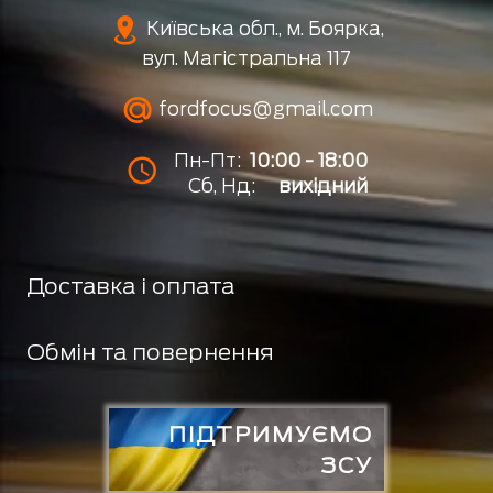
Київська обл., м. Боярка,
вул. Магістральна 117
fordfocus@gmail.com
Пн-Пт:
10:00 - 18:00
Сб, Нд:
вихідний
Доставка і оплата
Обмін та повернення
ПІДТРИМУЄМО
ЗСУ