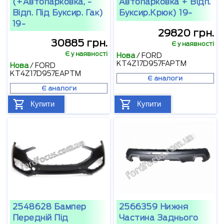
(+автопарковка, -
Автопарковка + Відп.
Відп. Під Буксир. Гак)
Буксир.крюк) 19-
19-
29820 грн.
30885 грн.
Є у наявності
Є у наявності
Нова
/
FORD
KT4Z17D957FAPTM
Нова
/
FORD
KT4Z17D957EAPTM
Є аналоги
Є аналоги
Купити
Купити
2548628 Бампер
2566359 Нижня
Передній Під
Частина Заднього