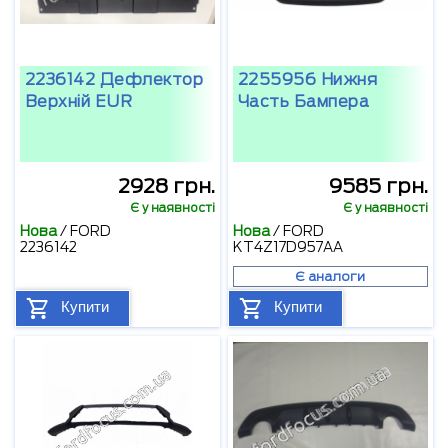
2236142 Дефлектор
2255956 Нижня
Верхній EUR
Часть Бампера
2928 грн.
9585 грн.
Є у наявності
Є у наявності
Нова
/
FORD
Нова
/
FORD
2236142
KT4Z17D957AA
Є аналоги
Купити
Купити