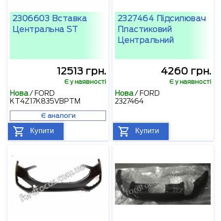
2306603 Вставка
2327464 Підсилювач
Центральна ST
Пластиковий
Центральний
12513 грн.
4260 грн.
Є у наявності
Є у наявності
Нова
/
FORD
Нова
/
FORD
KT4Z17K835VBPTM
2327464
Є аналоги
Купити
Купити