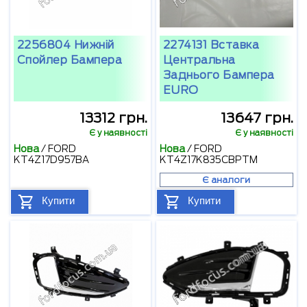
2256804 Нижній
2274131 Вставка
Спойлер Бампера
Центральна
Заднього Бампера
EURO
13312 грн.
13647 грн.
Є у наявності
Є у наявності
Нова
/
FORD
Нова
/
FORD
KT4Z17D957BA
KT4Z17K835CBPTM
Є аналоги
Купити
Купити