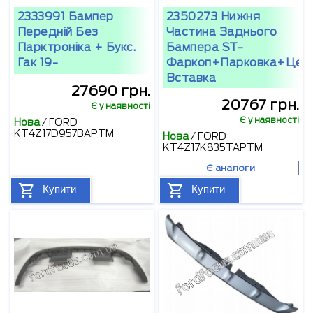
2333991 Бампер
2350273 Нижня
Передній Без
Частина Заднього
Парктроніка + Букс.
Бампера ST-
Гак 19-
Фаркоп+парковка+цен
Вставка
27690 грн.
20767 грн.
Є у наявності
Є у наявності
Нова
/
FORD
KT4Z17D957BAPTM
Нова
/
FORD
KT4Z17K835TAPTM
Є аналоги
Купити
Купити