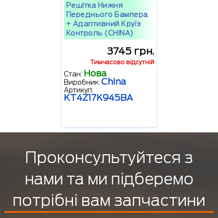
Решітка Нижня
Переднього Бампера
+ Адаптивний Круїз
Контроль (CHINA)
3745 грн.
Тимчасово відсутній
Нова
Стан:
China
Виробник:
Артикул:
KT4Z17K945BA
Проконсультуйтеся з
нами та ми підберемо
потрібні вам запчастини