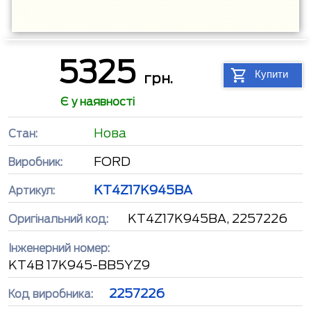
5325
Купити
грн.
Є у наявності
Нова
Стан:
FORD
Виробник:
KT4Z17K945BA
Артикул:
KT4Z17K945BA, 2257226
Оригінальний код:
Інженерний номер:
KT4B 17K945-BB5YZ9
2257226
Код виробника: