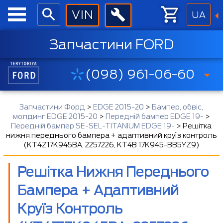
UA
Запчастини FORD
(098) 961-06-60
Запчастини Форд
>
EDGE 2015-20
>
Бампер, обвіс,
молдинг EDGE 2015-20
>
Передній бампер EDGE 19-
>
Передній бампер SE-SEL-TITANIUM EDGE 19-
>
Решітка
нижня переднього бампера + адаптивний круїз контроль
(KT4Z17K945BA, 2257226, KT4B 17K945-BB5YZ9)
Решітка Нижня Переднього
Бампера + Адаптивний
Круїз Контроль