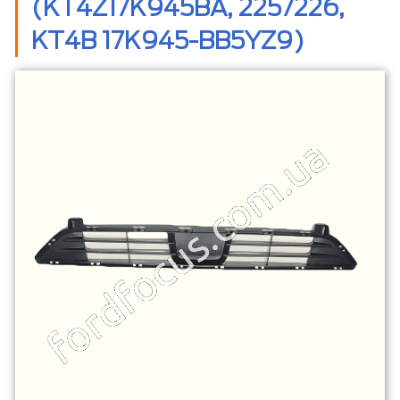
(KT4Z17K945BA, 2257226,
KT4B 17K945-BB5YZ9)