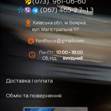
(073) 961-06-60
(067) 465-2 7- 1 3
Київська обл., м. Боярка,
вул. Магістральна 117
fordfocus@gmail.com
Пн-Пт:
10:00 - 18:00
Сб, Нд:
вихідний
Доставка і оплата
Обмін та повернення