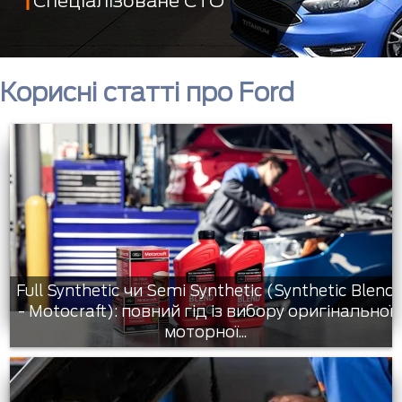
Спеціалізоване СТО
Корисні статті про Ford
Full Synthetic чи Semi Synthetic (Synthetic Blend
- Motocraft): повний гід із вибору оригінальної
моторної...