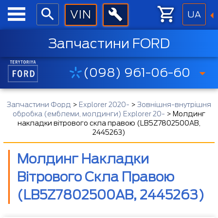
UA
Запчастини FORD
(098) 961-06-60
Запчастини Форд
>
Explorer 2020-
>
Зовнішня-внутрішня
обробка (емблеми, молдинги) Explorer 20-
>
Молдинг
накладки вітрового скла правою (LB5Z7802500AB,
2445263)
Молдинг Накладки
Вітрового Скла Правою
(LB5Z7802500AB, 2445263)