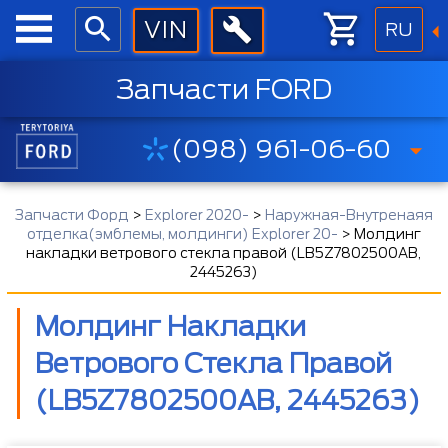
RU
Запчасти FORD
(098) 961-06-60
Запчасти Форд
>
Explorer 2020-
>
Наружная-Внутренаяя
отделка(эмблемы, молдинги) Explorer 20-
>
Молдинг
накладки ветрового стекла правой (LB5Z7802500AB,
2445263)
Молдинг Накладки
Ветрового Стекла Правой
(LB5Z7802500AB, 2445263)