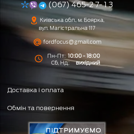
(067) 465-2 7- 1 3
Київська обл., м. Боярка,
вул. Магістральна 117
fordfocus@gmail.com
Пн-Пт:
10:00 - 18:00
Сб, Нд:
вихідний
Доставка і оплата
Обмін та повернення
ПІДТРИМУЄМО