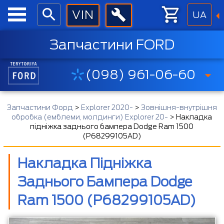
UA
Запчастини FORD
(098) 961-06-60
Запчастини Форд
>
Explorer 2020-
>
Зовнішня-внутрішня
обробка (емблеми, молдинги) Explorer 20-
>
Накладка
підніжка заднього бампера Dodge Ram 1500
(P68299105AD)
Накладка Підніжка
Заднього Бампера Dodge
Ram 1500 (P68299105AD)