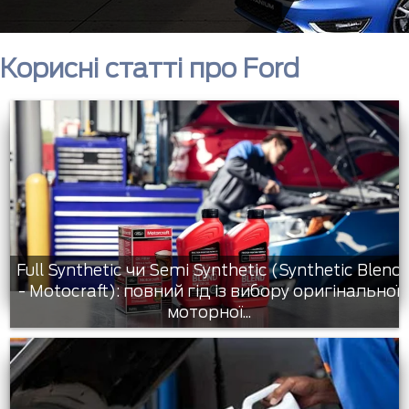
Корисні статті про Ford
Full Synthetic чи Semi Synthetic (Synthetic Blend
- Motocraft): повний гід із вибору оригінальної
моторної...