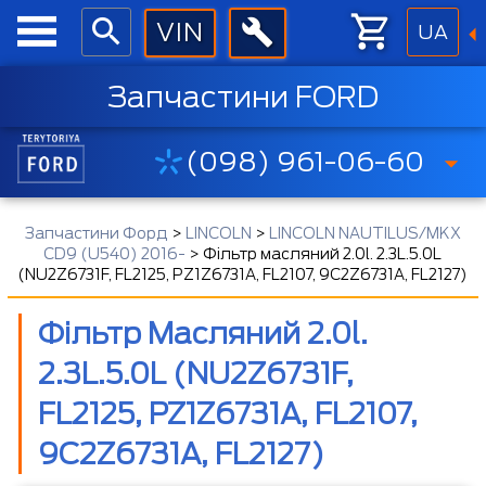
UA
Запчастини FORD
(098) 961-06-60
Запчастини Форд
>
LINCOLN
>
LINCOLN NAUTILUS/MKX
CD9 (U540) 2016-
>
Фільтр масляний 2.0l. 2.3L.5.0L
(NU2Z6731F, FL2125, PZ1Z6731A, FL2107, 9C2Z6731A, FL2127)
Фільтр Масляний 2.0l.
2.3L.5.0L (NU2Z6731F,
FL2125, PZ1Z6731A, FL2107,
9C2Z6731A, FL2127)