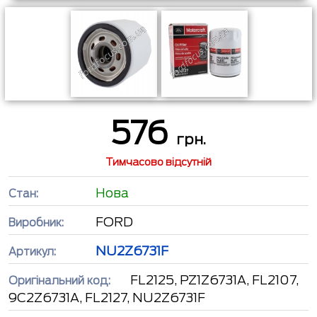
576
грн.
Тимчасово відсутній
Нова
Стан:
FORD
Виробник:
NU2Z6731F
Артикул:
FL2125, PZ1Z6731A, FL2107,
Оригінальний код:
9C2Z6731A, FL2127, NU2Z6731F