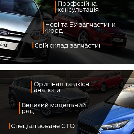
Професійна
консультація
Нові та БУ запчастини
Форд
Свій склад запчастин
Оригінал та якісні
аналоги
Великий модельний
ряд
Спеціалізоване СТО