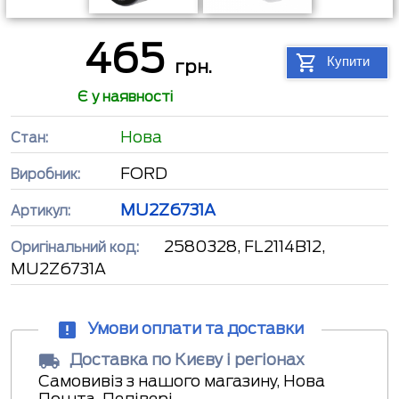
465
Купити
грн.
Є у наявності
Нова
Стан:
FORD
Виробник:
MU2Z6731A
Артикул:
2580328, FL2114B12,
Оригінальний код:
MU2Z6731A
Умови оплати та доставки
Доставка по Києву і регіонах
Самовивіз з нашого магазину, Нова
Пошта, Делівері