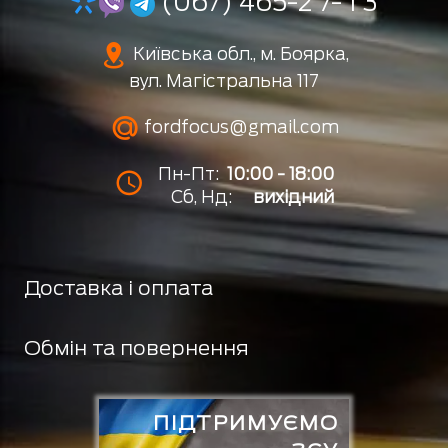
(067) 465-2 7- 1 3
Київська обл., м. Боярка,
вул. Магістральна 117
fordfocus@gmail.com
Пн-Пт:
10:00 - 18:00
Сб, Нд:
вихідний
Доставка і оплата
Обмін та повернення
ПІДТРИМУЄМО