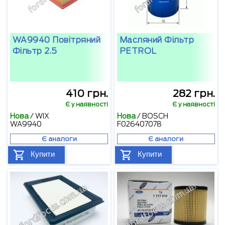
WA9940 Повітряний
Масляний Фільтр
Фільтр 2.5
PETROL
410 грн.
282 грн.
Є у наявності
Є у наявності
Нова
/
WIX
Нова
/
BOSCH
WA9940
F026407078
Є аналоги
Є аналоги
Купити
Купити