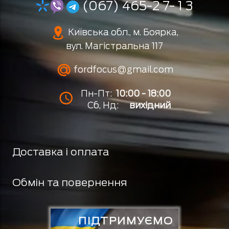
(067) 465-2 7- 1 3
Київська обл., м. Боярка,
вул. Магістральна 117
fordfocus@gmail.com
Пн-Пт:
10:00 - 18:00
Сб, Нд:
вихідний
Доставка і оплата
Обмін та повернення
ПІДТРИМУЄМО