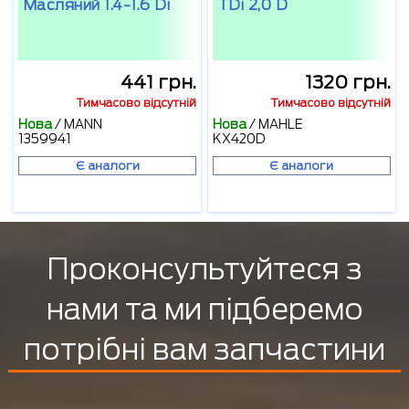
Масляний 1.4-1.6 Di
TDi 2,0 D
441 грн.
1320 грн.
Тимчасово відсутній
Тимчасово відсутній
Нова
/
MANN
Нова
/
MAHLE
1359941
KX420D
Є аналоги
Є аналоги
Проконсультуйтеся з
нами та ми підберемо
потрібні вам запчастини