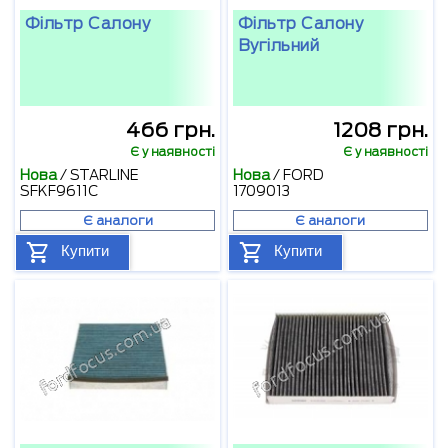
Фільтр Салону
Фільтр Салону
Вугільний
466 грн.
1208 грн.
Є у наявності
Є у наявності
Нова
/
STARLINE
Нова
/
FORD
SFKF9611C
1709013
Є аналоги
Є аналоги
Купити
Купити