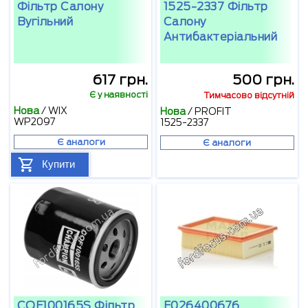
Фільтр Салону
1525-2337 Фільтр
Вугільний
Салону
Антибактеріальний
617 грн.
500 грн.
Є у наявності
Тимчасово відсутній
Нова
/
WIX
Нова
/
PROFIT
WP2097
1525-2337
Є аналоги
Є аналоги
Купити
COF100165S Фільтр
F026400676