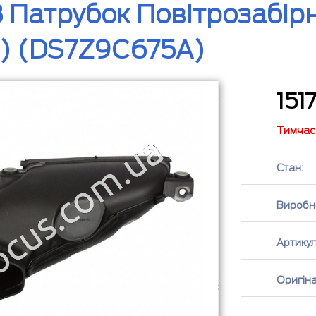
 Патрубок Повітрозабірн
) (DS7Z9C675A)
151
Тимчасо
Стан:
Виробн
Артикул
Оригін