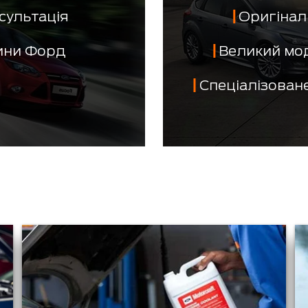
сультація
Оригінал 
тини Форд
Великий мо
Спеціалізован