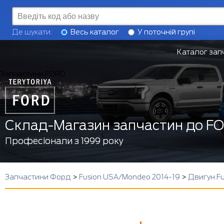
Де шукати:
Весь каталог
У поточній групі
Каталог зап
Запчастини FORD
Склад-Магазин запчастин до F
Професіонали з 1999 року
Запчастини Форд
>
Fusion USA/Mondeo 2014-19
>
Двигун F