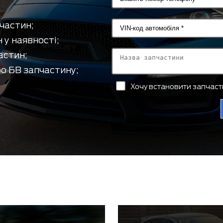
частин;
 у наявності;
астин;
о БВ запчастину;
Хочу встановити запчас