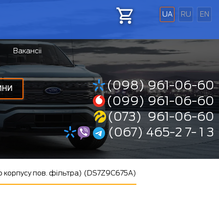
UA
RU
EN
Вакансіі
(098) 961-06-60
ИНИ
(099) 961-06-60
(073) 961-06-60
(067) 465-2 7- 1 3
о корпусу пов. фільтра) (DS7Z9C675A)