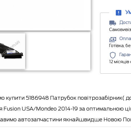
У
Доста
Самовивіз
Опла
Готівка, б
Гаран
12 місяців
о купити 5186948 Патрубок повітрозабірник( д
я Fusion USA/Mondeo 2014-19 за оптимальною цін
ставимо автозапчастини якнайшвидше Новою По