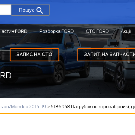
Пошук
частин FORD
Розборка FORD
СТО FORD
Акції
ЗАПИС НА СТО
ЗАПИТ НА ЗАПЧАСТ
ORD
usion/Mondeo 2014-19
>
5186948 Патрубок повітрозабірник( д