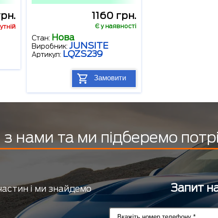
грн.
1160 грн.
Є у наявності
утній
Нова
Стан:
JUNSITE
Виробник:
LQZS239
Артикул:
Замовити
з нами та ми підберемо потр
Запит на
частин і ми знайдемо