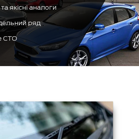
та якісні аналоги
дельний ряд
е СТО