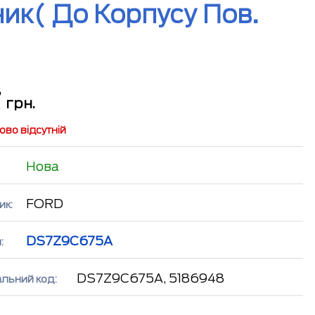
ик( До Корпусу Пов.
7
грн.
во відсутній
Нова
FORD
ик:
DS7Z9C675A
:
DS7Z9C675A, 5186948
альний код: