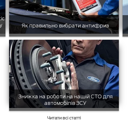
tic
у
Як правильно вибрати антифриз
Знижка на роботи на нашій СТО для
автомобілів ЗСУ
Читати всі статті