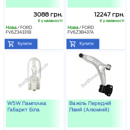
3088 грн.
12247 грн.
Є у наявності
Є у наявності
Нова
/
FORD
Нова
/
FORD
FV6Z3A331B
FV6Z3B437A
Купити
Купити
W5W Лампочка
Важіль Передній
Габарит Бiла
Лівий (алюміній)