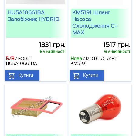
HU5A10661BA
KM5191 Шланг
Запобіжник HYBRID
Насоса
Охолодження С-
МАХ
1331 грн.
1517 грн.
Є у наявності
Є у наявності
Б/В
/
FORD
Нова
/
MOTORCRAFT
HU5A10661BA
KM5191
Купити
Купити