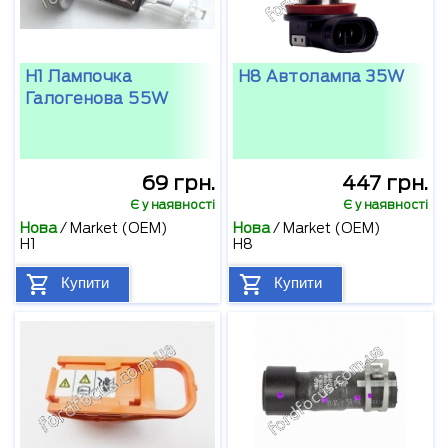
H1 Лампочка
H8 Автолампа 35W
Галогенова 55W
69 грн.
447 грн.
Є у наявності
Є у наявності
Нова
/
Market (OEM)
Нова
/
Market (OEM)
H1
H8
Купити
Купити