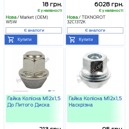
18 грн.
6028 грн.
Є у наявності
Є у наявності
Нова
/
Market (OEM)
Нова
/
TEKNOROT
W5W
32C1372K
Є аналоги
Є аналоги
Купити
Купити
Гайка Колісна М12х1,5
Гайка Колісна М12х1,5
До Литого Диска
Наскрізна