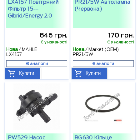
LX4157 Повітряний
PR21/5W Автолампа
Фільтр 15--
(червона)
Gibrid/energy 2.0
846 грн.
170 грн.
Є у наявності
Є у наявності
Нова
/
MAHLE
Нова
/
Market (OEM)
LX4157
PR21/5W
Є аналоги
Є аналоги
Купити
Купити
PW529 Насос
RG630 Кільце