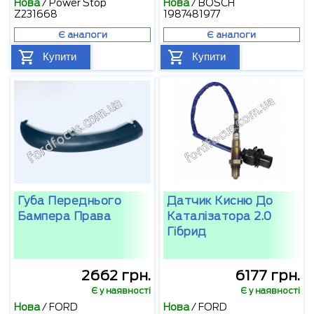
Нова
/
Power Stop
Нова
/
BOSCH
Z231668
1987481977
Є аналоги
Є аналоги
Купити
Купити
Губа Переднього
Датчик Кисню До
Бампера Права
Каталізатора 2.0
Гібрид
2662 грн.
6177 грн.
Є у наявності
Є у наявності
Нова
/
FORD
Нова
/
FORD