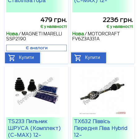
Стабілізатора
(C-MAX) 12-
479 грн.
2236 грн.
Є у наявності
Є у наявності
Нова
/
MAGNETI MARELLI
Нова
/
MOTORCRAFT
SSP2190
FV6Z3A331A
Є аналоги
Купити
Купити
TS233 Пильник
TX632 Піввісь
ШРУСА (комплект)
Передня Ліва Hybrid
(C-MAX) 12-
12-