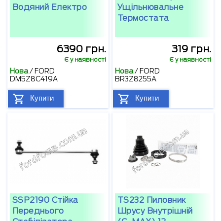
Водяний Електро
Ущільнювальне
Термостата
6390 грн.
319 грн.
Є у наявності
Є у наявності
Нова
/
FORD
Нова
/
FORD
DM5Z8C419A
BR3Z8255A
Купити
Купити
SSP2190 Стійка
TS232 Пиловник
Переднього
Шрусу Внутрішній