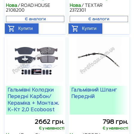
Нова
/
ROAD HOUSE
Нова
/
TEXTAR
2108200
2372301
Є аналоги
Є аналоги
Купити
Купити
Гальмівні Колодки
Гальмівний Шланг
Передні Карбон/
Передній
Кераміка + Монтаж.
К-Кт 2,0 Ecoboost
2662 грн.
798 грн.
Є у наявності
Є у наявності