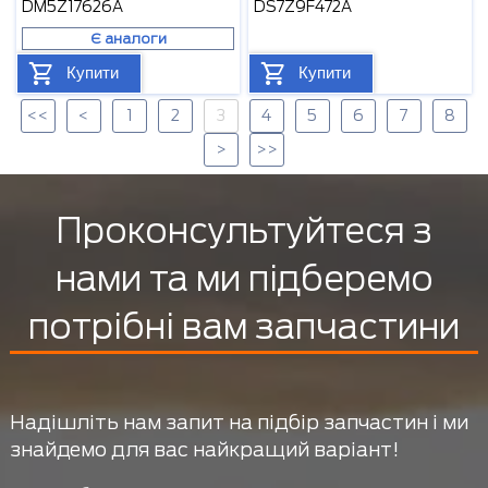
DM5Z17626A
DS7Z9F472A
Є аналоги
Купити
Купити
<<
<
1
2
3
4
5
6
7
8
>
>>
Проконсультуйтеся з
нами та ми підберемо
потрібні вам запчастини
Надішліть нам запит на підбір запчастин і ми
знайдемо для вас найкращий варіант!