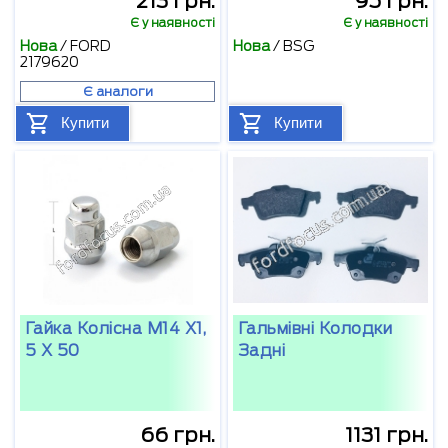
213 грн.
95 грн.
Є у наявності
Є у наявності
Нова
/
FORD
Нова
/
BSG
2179620
Є аналоги
Купити
Купити
Гайка Колісна М14 Х1,
Гальмівні Колодки
5 X 50
Задні
66 грн.
1131 грн.