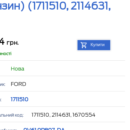
н) (1711510, 2114631,
64
грн.
Купити
вності
Нова
FORD
ик:
1711510
:
1711510, 2114631, 1670554
альний код: