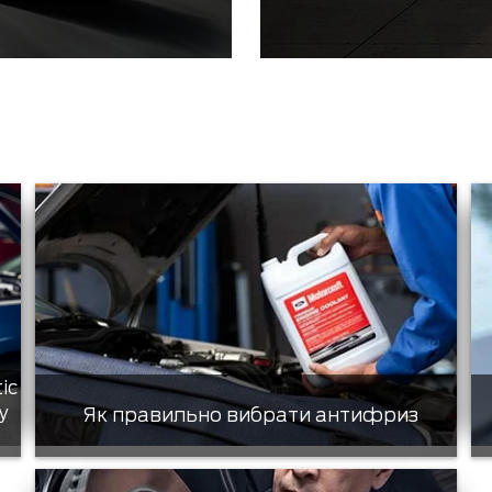
tic
у
Як правильно вибрати антифриз