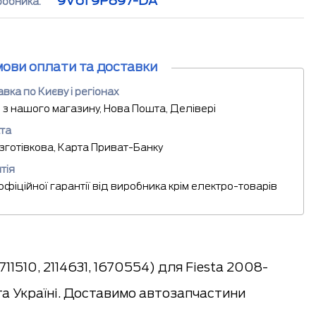
9V61 9P897-DA
робника:
мови оплати та доставки
вка по Києву і регіонах
 з нашого магазину, Нова Пошта, Делівері
та
езготівкова, Карта Приват-Банку
тія
 офіційної гарантії від виробника крім електро-товарів
1510, 2114631, 1670554) для Fiesta 2008-
та Україні. Доставимо автозапчастини