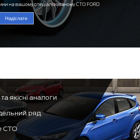
тини на вашому спеціалізованому СТО FORD
Надіслати
та якісні аналоги
дельний ряд
е СТО