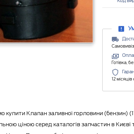
Код ви
У
Доста
Самовивіз
Опла
Готівка, б
Гаран
12 місяців
 купити Клапан заливної горловини (бензин) (171
льною ціною серед каталогів запчастин в Києві 