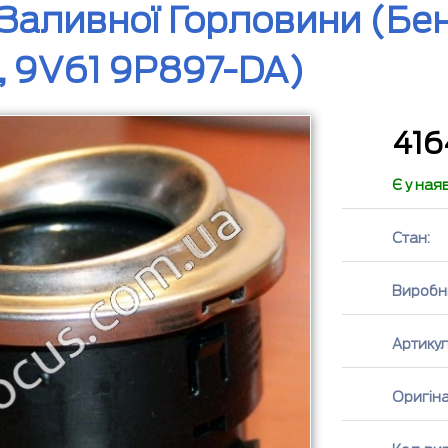
аливної Горловини (бензи
, 9V61 9P897-DA)
41
Є у ная
Стан:
Виробн
Артикул
Оригін