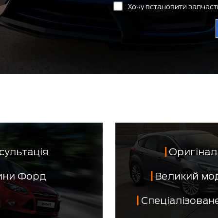
Хочу встановити запчас
сультація
Оригінал 
тини Форд
Великий мо
Спеціалізован