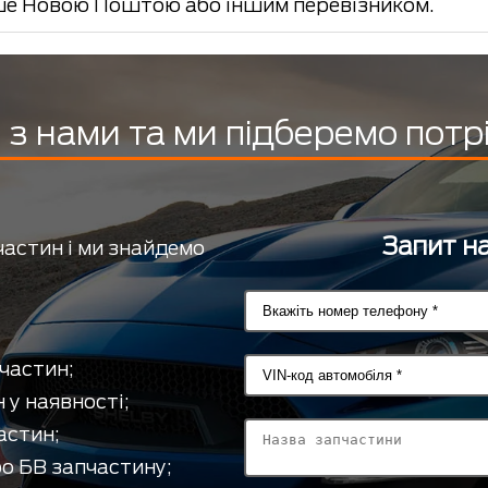
е Новою Поштою або іншим перевізником.
з нами та ми підберемо потр
Запит на
частин і ми знайдемо
частин;
 у наявності;
астин;
о БВ запчастину;