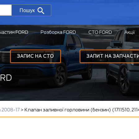
Пошук
частин FORD
Розборка FORD
СТО FORD
Акції
ЗАПИС НА СТО
ЗАПИТ НА ЗАПЧАСТ
ORD
a 2008-17
>
Клапан заливної горловини (бензин) (1711510, 211