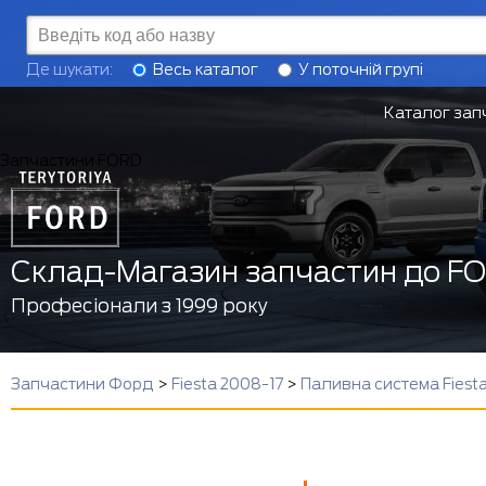
Де шукати:
Весь каталог
У поточній групі
Каталог зап
Запчастини FORD
Склад-Магазин запчастин до F
Професіонали з 1999 року
Запчастини Форд
>
Fiesta 2008-17
>
Паливна система Fiest