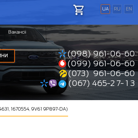
UA
RU
EN
Вакансіі
(098) 961-06-60
ИНИ
(099) 961-06-60
(073) 961-06-60
(067) 465-2 7- 1 3
4631, 1670554, 9V61 9P897-DA)