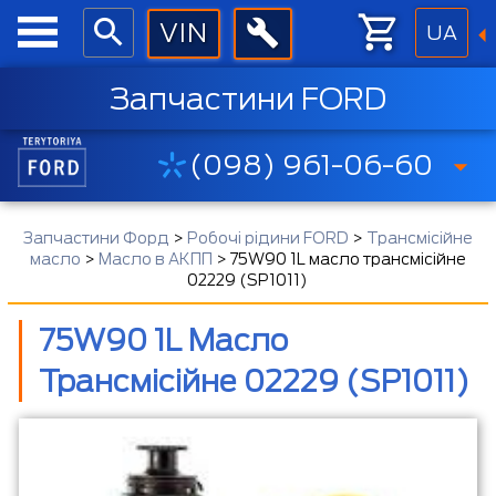
UA
Запчастини FORD
(098) 961-06-60
Запчастини Форд
>
Робочі рідини FORD
>
Трансмісійне
масло
>
Масло в АКПП
>
75W90 1L масло трансмісійне
02229 (SP1011)
75W90 1L Масло
Трансмісійне 02229 (SP1011)