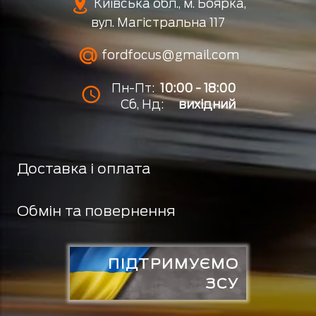
Київська обл., м. Боярка,
вул. Магістральна 117
fordfocus@gmail.com
Пн-Пт:
10:00 - 18:00
Сб, Нд:
вихідний
Доставка і оплата
Обмін та повернення
ПІДТРИМУЄМО
ЗСУ