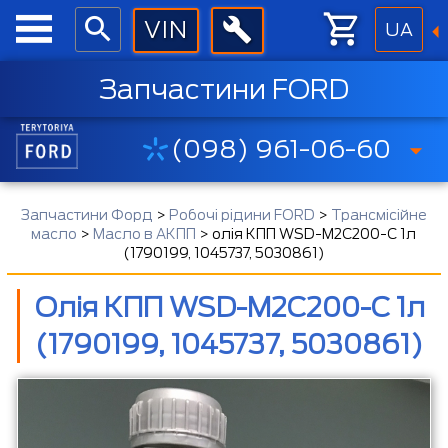
UA
Запчастини FORD
(098) 961-06-60
Запчастини Форд
>
Робочі рідини FORD
>
Трансмісійне
масло
>
Масло в АКПП
>
олія КПП WSD-M2C200-C 1л
(1790199, 1045737, 5030861)
Олія КПП WSD-M2C200-C 1л
(1790199, 1045737, 5030861)