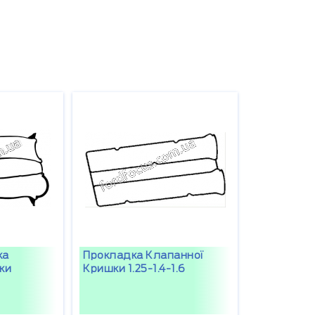
ка
Прокладка Клапанної
ки
Кришки 1.25-1.4-1.6