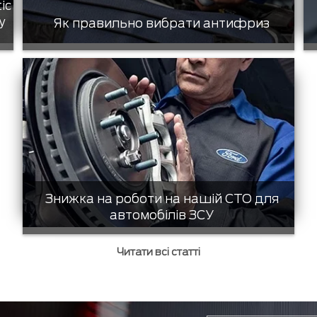
tic
у
Як правильно вибрати антифриз
Знижка на роботи на нашій СТО для
автомобілів ЗСУ
Читати всі статті