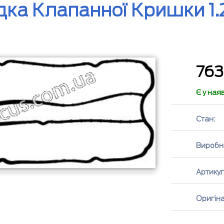
ка Клапанної Кришки 1.25
76
Є у ная
Стан:
Виробн
Артикул
Оригін