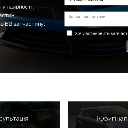
 у наявності;
астин;
о БВ запчастину;
Хочу встановити запчас
сультація
Оригінал 