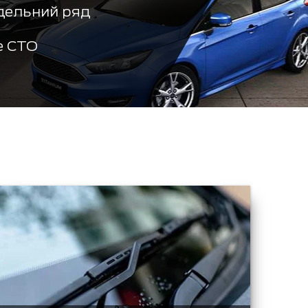
дельний ряд
е СТО