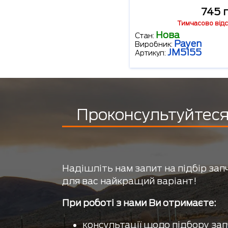
745 
Тимчасово відс
Нова
Стан:
Payen
Виробник:
JM5155
Артикул:
Проконсультуйтеся 
Надішліть нам запит на підбір зап
для вас найкращий варіант!
При роботі з нами Ви отримаєте:
консультації щодо підбору зап