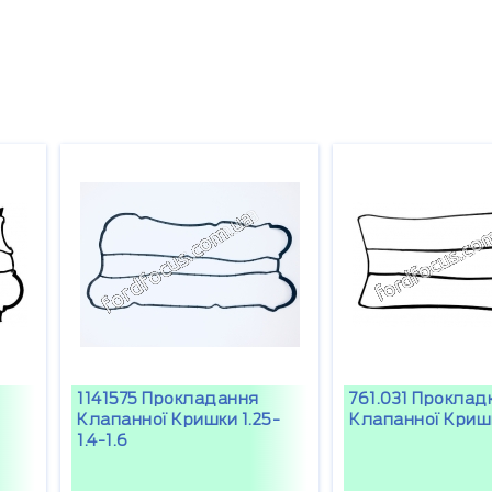
1141575 Прокладання
761.031 Проклад
Клапанної Кришки 1.25-
Клапанної Криш
1.4-1.6