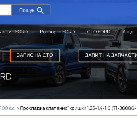
Пошук
частин FORD
Розборка FORD
СТО FORD
Акції
ЗАПИС НА СТО
ЗАПИТ НА ЗАПЧАСТ
ORD
100 к.с.
>
Прокладка клапанної кришки 1.25-1.4-1.6 (71-38086-