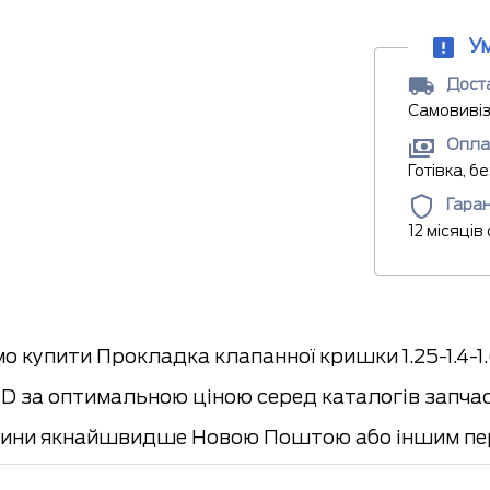
У
Доста
Самовивіз
Опла
Готівка, б
Гаран
12 місяців
 купити Прокладка клапанної кришки 1.25-1.4-1.
 за оптимальною ціною серед каталогів запчаст
ини якнайшвидше Новою Поштою або іншим пер