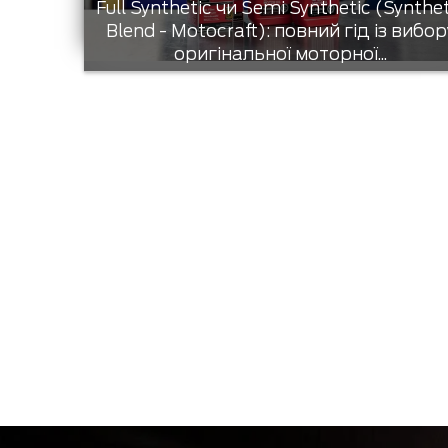
Full Synthetic чи Semi Synthetic (Synthe
Blend - Motocraft): повний гід із вибор
оригінальної моторної...