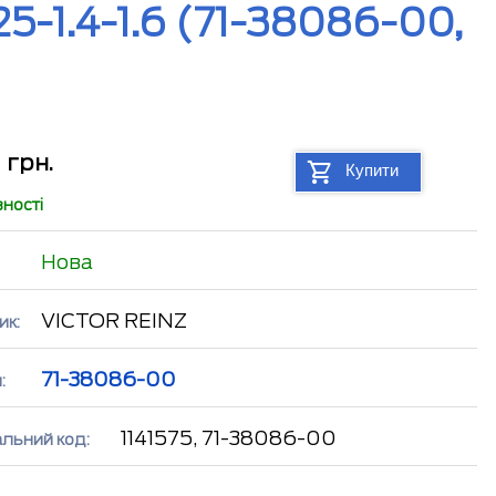
-1.4-1.6 (71-38086-00,
3
грн.
Купити
вності
Нова
VICTOR REINZ
ик:
71-38086-00
:
1141575, 71-38086-00
альний код: