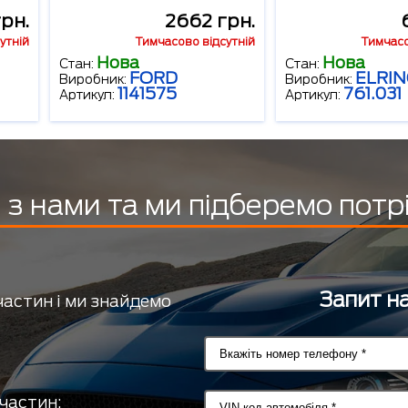
грн.
2662 грн.
утній
Тимчасово відсутній
Тимчасо
Нова
Нова
Стан:
Стан:
FORD
ELRI
Виробник:
Виробник:
1141575
761.031
Артикул:
Артикул:
з нами та ми підберемо потр
Запит на
частин і ми знайдемо
частин;