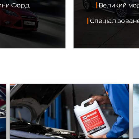
тини Форд
Великий мо
Спеціалізован