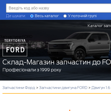
Де шукати:
Весь каталог
У поточній групі
Каталог зап
Запчастини FORD
Склад-Магазин запчастин до F
Професіонали з 1999 року
Запчастини Форд
>
Запчастини двигуна FORD
>
Двигун 1.6 