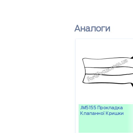
Аналоги
JM5155 Прокладка
Клапанної Кришки