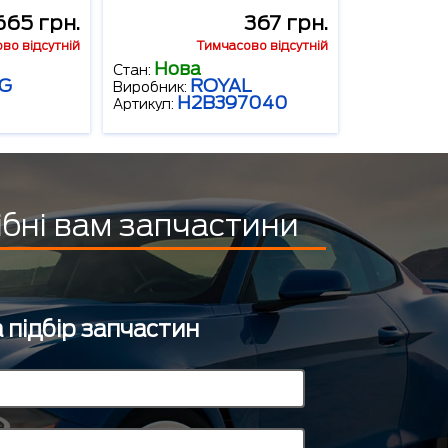
665 грн.
367 грн.
во відсутній
Тимчасово відсутній
Нова
Стан:
NG
ROYAL
Виробник:
H2B397040
Артикул:
ібні вам запчастини
 підбір запчастин