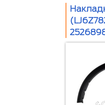
Накладк
(LJ6Z78
252689