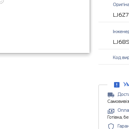
Оригін
LJ6Z7
Інжене
LJ6B
Код ви
У
Доста
Самовивіз
Опла
Готівка, б
Гаран