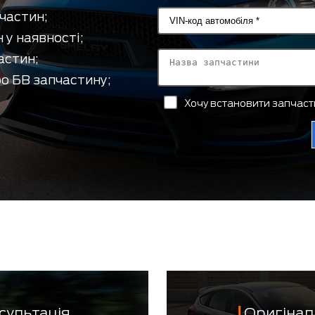
частин;
 у наявності;
астин;
о БВ запчастину;
Хочу встановити запчас
сультація
Оригінал 