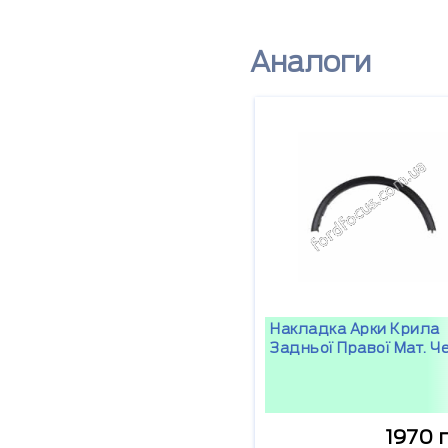
Аналоги
Накладка Арки Крила
Задньої Правої Мат. Ч
1970 