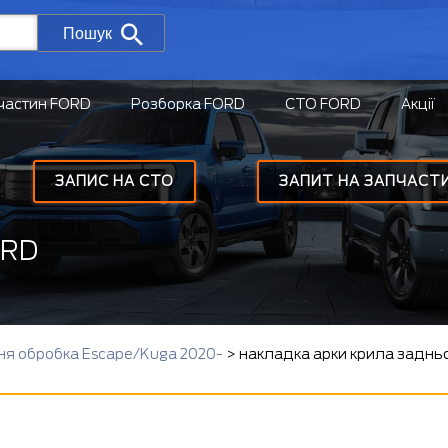
Пошук
частин FORD
Розборка FORD
СТО FORD
Акції
ЗАПИС НА СТО
ЗАПИТ НА ЗАПЧАСТ
ORD
ня обробка Escape/Kuga 2020-
>
накладка арки крила заднь