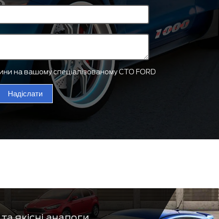
тини на вашому спеціалізованому СТО FORD
Надіслати
та якісні аналоги