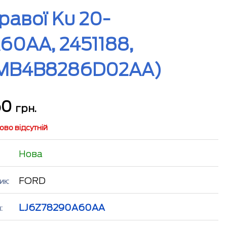
авої Ku 20-
0AA, 2451188,
 MB4B8286D02AA)
60
грн.
во відсутній
Нова
FORD
ик:
LJ6Z78290A60AA
: