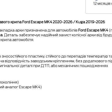
12 місяців
авого крила Ford Escape MK4
2020-2026
/ Kuga
2019-2026
акладка арки призначена для автомобілів
Ford Escape MK4
(п
ga
. Деталь забезпечує надійний захист колісної арки від бруду
 крила автомобіля.
о зносостійкого пластику, стійкого до перепадів температур
на відповідність заводським кріпленням, без додаткового пі
ригінальної деталі при ДТП, або механічних пошкодженнях
покоління)
ий аналог Escape MK4)