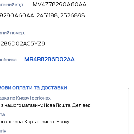
MV4Z78290A60AA,
альний код:
8290A60AA, 2451188, 2526898
рний номер:
S286D02AC5YZ9
MB4B8286D02AA
робника:
мови оплати та доставки
вка по Києву і регіонах
 з нашого магазину, Нова Пошта, Делівері
та
езготівкова, Карта Приват-Банку
тія