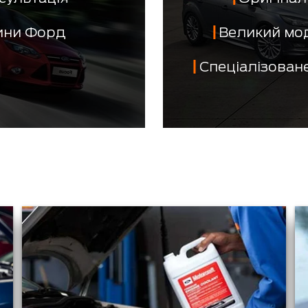
тини Форд
Великий мо
Спеціалізован