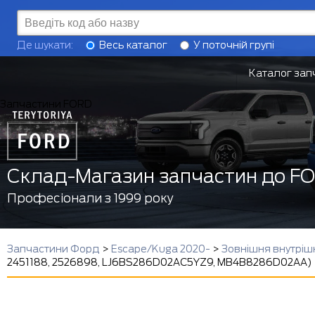
Де шукати:
Весь каталог
У поточній групі
Каталог зап
Запчастини FORD
Склад-Магазин запчастин до F
Професіонали з 1999 року
Запчастини Форд
>
Escape/Kuga 2020-
>
Зовнішня внутріш
2451188, 2526898, LJ6BS286D02AC5YZ9, MB4B8286D02AA)