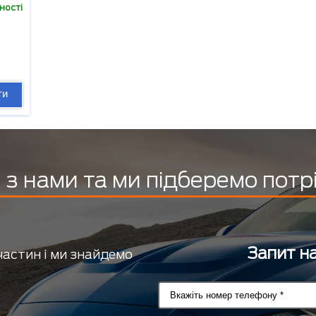
ності
ти
з нами та ми підберемо потр
Запит на
частин і ми знайдемо