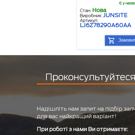
Є у наяв
Нова
Стан:
JUNSITE
Виробник:
Артикул:
LJ6Z78290A60AA
Замови
Проконсультуйтеся 
Надішліть нам запит на підбір зап
для вас найкращий варіант!
При роботі з нами Ви отримаєте: