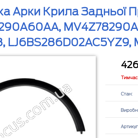
а Арки Крила Задньої Пр
290A60AA, MV4Z78290A6
8, LJ6BS286D02AC5YZ9,
42
Тимчасо
Стан:
Виробн
Артикул