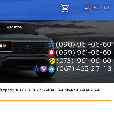
UA
RU
EN
Вакансіі
(098) 961-06-60
ИНИ
(099) 961-06-60
(073) 961-06-60
(067) 465-2 7- 1 3
ої правої Ku 20- (LJ6Z78290A60AA, MV4Z78290A60AA,