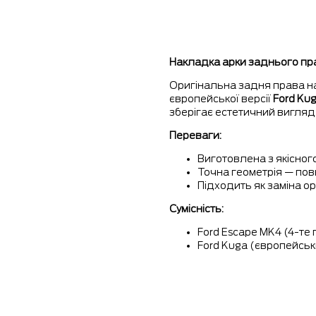
Накладка арки заднього пр
Оригінальна задня права н
європейської версії
Ford Ku
зберігає естетичний вигляд
Переваги:
Виготовлена з якісног
Точна геометрія — пов
Підходить як заміна о
Сумісність:
Ford Escape MK4 (4-те 
Ford Kuga (європейськ