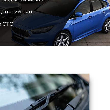
дельний ряд
е СТО