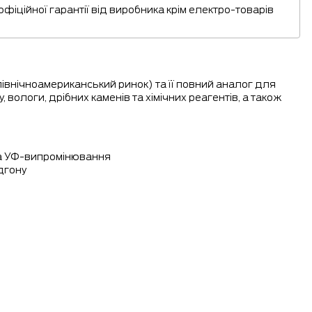
 офіційної гарантії від виробника крім електро-товарів
івнічноамериканський ринок) та її повний аналог для
, вологи, дрібних каменів та хімічних реагентів, а також
 та УФ-випромінювання
дгону