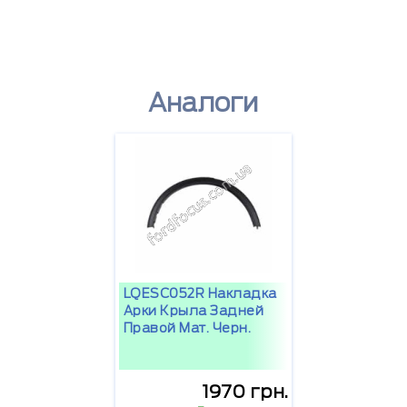
Аналоги
LQESC052R Накладка
Арки Крыла Задней
Правой Мат. Черн.
1970 грн.