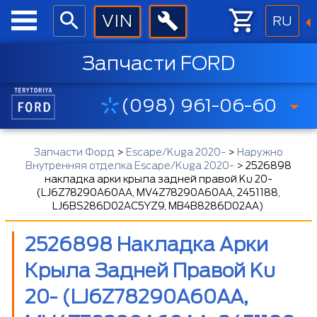
RU
Запчасти FORD
(098) 961-06-60
Запчасти Форд
>
Escape/Kuga 2020-
>
Наружно
Внутренняя отделка Escape/Kuga 2020-
>
2526898
накладка арки крыла задней правой Ku 20-
(LJ6Z78290A60AA, MV4Z78290A60AA, 2451188,
LJ6BS286D02AC5YZ9, MB4B8286D02AA)
2526898 Накладка Арки
Крыла Задней Правой Ku
20- (LJ6Z78290A60AA,