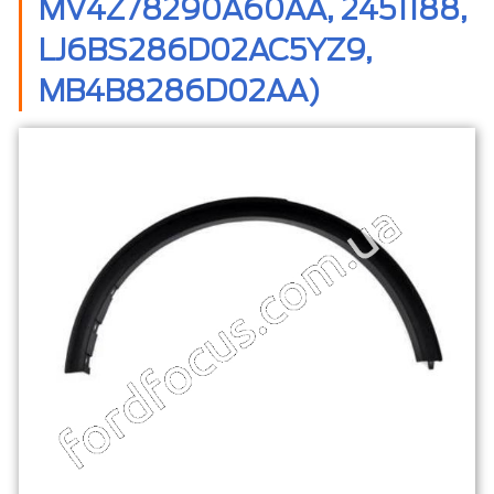
MV4Z78290A60AA, 2451188,
LJ6BS286D02AC5YZ9,
MB4B8286D02AA)