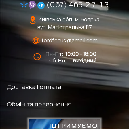
(067) 465-2 7- 1 3
Київська обл., м. Боярка,
вул. Магістральна 117
fordfocus@gmail.com
Пн-Пт:
10:00 - 18:00
Сб, Нд:
вихідний
Доставка і оплата
Обмін та повернення
ПІДТРИМУЄМО