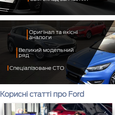
Оригінал та якісні
аналоги
Великий модельний
ряд
Спеціалізоване СТО
Корисні статті про Ford