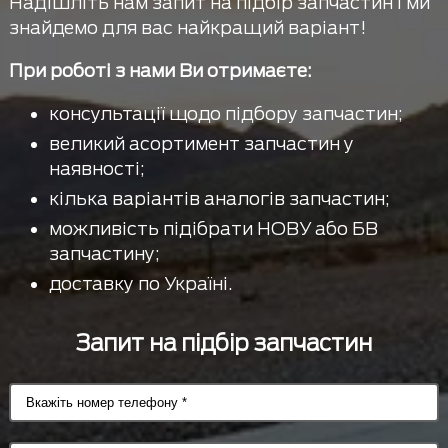
Надішліть нам запит на підбір запчастин і ми
знайдемо для вас найкращий варіант!
При роботі з нами Ви отримаєте:
консультації щодо підбору запчастин;
великий асортимент запчастин у
наявності;
кілька варіантів аналогів запчастин;
можливість підібрати НОВУ або БВ
запчастину;
доставку по Україні.
Запит на підбір запчастин