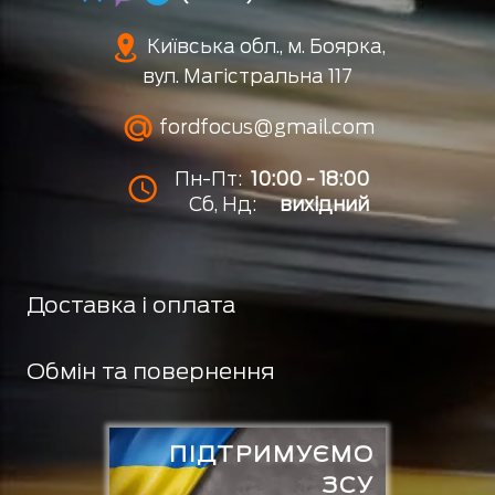
Київська обл., м. Боярка,
вул. Магістральна 117
fordfocus@gmail.com
Пн-Пт:
10:00 - 18:00
Сб, Нд:
вихідний
Доставка і оплата
Обмін та повернення
ПІДТРИМУЄМО
ЗСУ