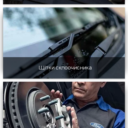
Щітки склоочисника