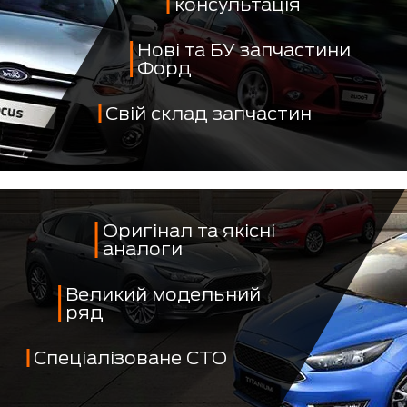
консультація
Нові та БУ запчастини
Форд
Свій склад запчастин
Оригінал та якісні
аналоги
Великий модельний
ряд
Спеціалізоване СТО