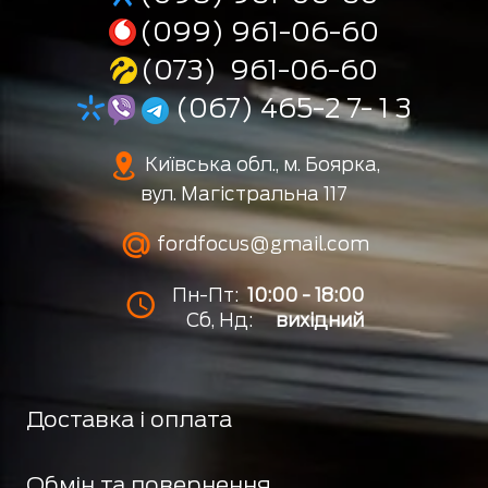
(099) 961-06-60
(073) 961-06-60
(067) 465-2 7- 1 3
Київська обл., м. Боярка,
вул. Магістральна 117
fordfocus@gmail.com
Пн-Пт:
10:00 - 18:00
Сб, Нд:
вихідний
Доставка і оплата
Обмін та повернення