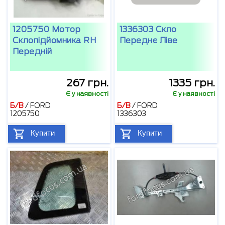
1205750 Мотор
1336303 Скло
Склопідйомника RH
Переднє Ліве
Передній
267 грн.
1335 грн.
Є у наявності
Є у наявності
Б/В
/
FORD
Б/В
/
FORD
1205750
1336303
Купити
Купити