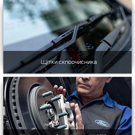
Щітки склоочисника