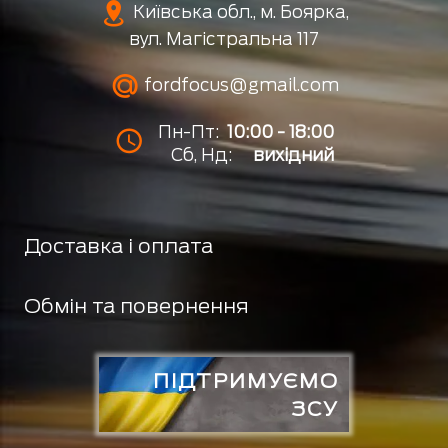
Київська обл., м. Боярка,
вул. Магістральна 117
fordfocus@gmail.com
Пн-Пт:
10:00 - 18:00
Сб, Нд:
вихідний
Доставка і оплата
Обмін та повернення
ПІДТРИМУЄМО
ЗСУ