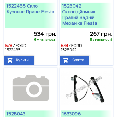
1522485 Скло
1528042
Кузовне Праве Fiesta
Склопідйомник
Правий Задній
Механіка Fiesta
534 грн.
267 грн.
Є у наявності
Є у наявності
Б/В
/
FORD
Б/В
/
FORD
1522485
1528042
Купити
Купити
1528043
1633096