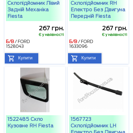
Склопідйомник Лівий
Склопідйомник RH
Задній Механіка
Електро Без Двигуна
Fiesta
Передній Fiesta
267 грн.
267 грн.
Є у наявності
Є у наявності
Б/В
/
FORD
Б/В
/
FORD
1528043
1633096
Купити
Купити
1522485 Скло
1567723
Кузовне RH Fiesta
Склопідйомник LH
Електро Без Двигуна