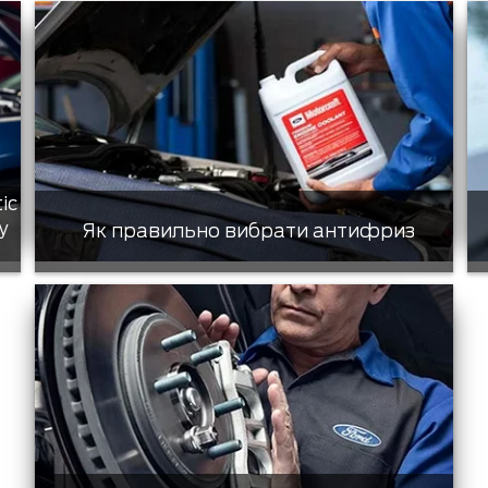
tic
у
Як правильно вибрати антифриз