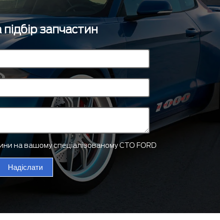
 підбір запчастин
тини на вашому спеціалізованому СТО FORD
Надіслати