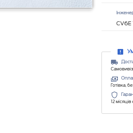
Інжене
CV6E 
У
Доста
Самовивіз
Опла
Готівка, б
Гаран
12 місяців