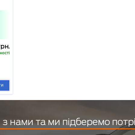
рн.
ності
ти
з нами та ми підберемо потр