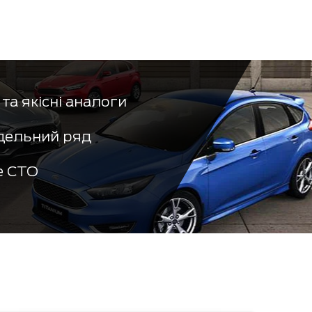
та якісні аналоги
дельний ряд
е СТО