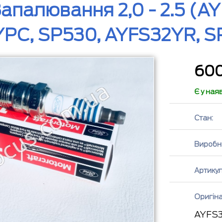
Запалювання 2,0 - 2.5 (A
PC, SP530, AYFS32YR, S
60
Є у ная
Стан:
Виробн
Артикул
Оригін
AYFS3