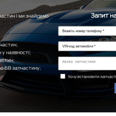
Запит на
частин і ми знайдемо
частин;
 у наявності;
астин;
о БВ запчастину;
Хочу встановити запчас