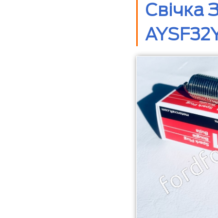
Свічка 
AYSF32Y