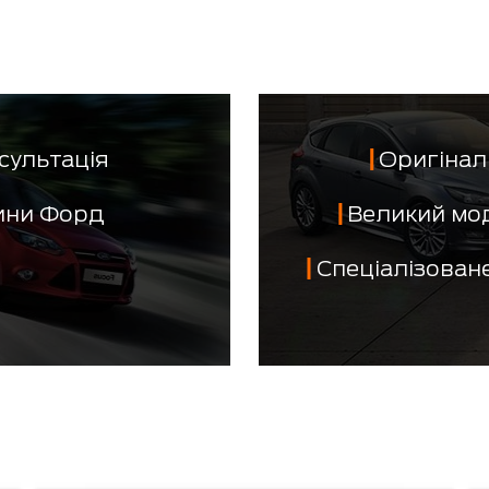
сультація
Оригінал 
тини Форд
Великий мо
Спеціалізован