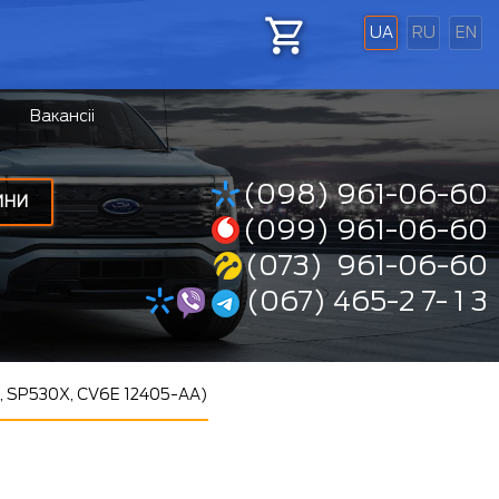
UA
RU
EN
Вакансіі
(098) 961-06-60
ИНИ
(099) 961-06-60
(073) 961-06-60
(067) 465-2 7- 1 3
R, SP530X, CV6E 12405-AA)