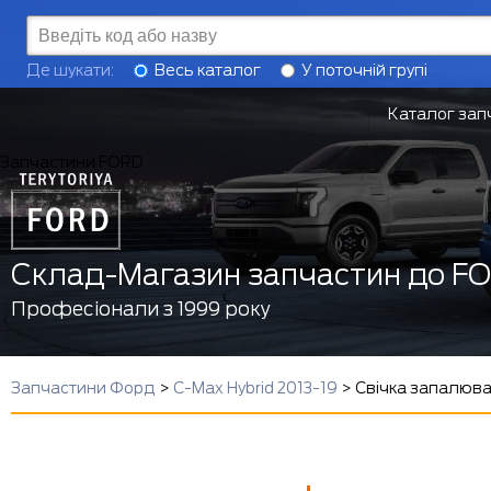
Де шукати:
Весь каталог
У поточній групі
Каталог зап
Запчастини FORD
Склад-Магазин запчастин до F
Професіонали з 1999 року
Запчастини Форд
>
C-Max Hybrid 2013-19
>
Свічка запалюван