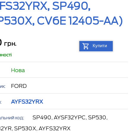
YFS32YRX, SP490,
P530X, CV6E 12405-AA)
0
грн.
Купити
вності
Нова
FORD
ик:
AYFS32YRX
:
SP490, AYSF32YPC, SP530,
альний код:
2YR, SP530X, AYFS32YRX