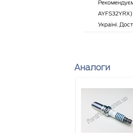
Рекомендуєм
AYFS32YRX) д
Україні. До
Аналоги