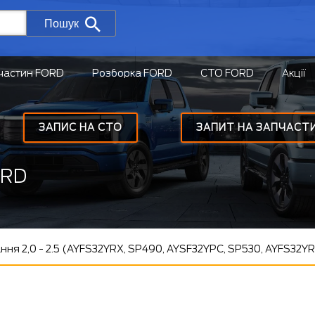
Пошук
частин FORD
Розборка FORD
СТО FORD
Акції
ЗАПИС НА СТО
ЗАПИТ НА ЗАПЧАСТ
ORD
ня 2,0 - 2.5 (AYFS32YRX, SP490, AYSF32YPC, SP530, AYFS32Y