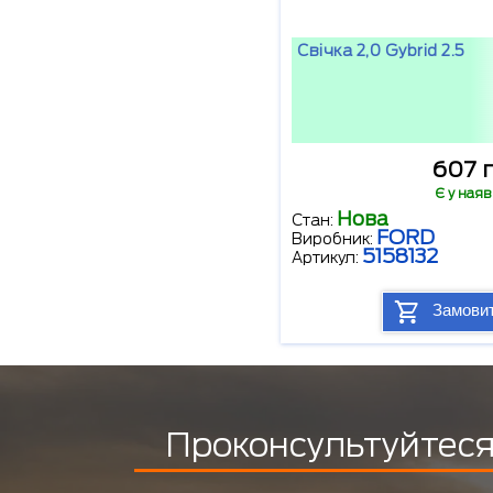
Свічка 2,0 Gybrid 2.5
607 г
Є у наяв
Нова
Стан:
FORD
Виробник:
5158132
Артикул:
Замови
Проконсультуйтеся 