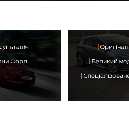
сультація
Оригінал 
тини Форд
Великий мо
Спеціалізован