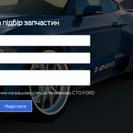
 підбір запчастин
тини на вашому спеціалізованому СТО FORD
Надіслати