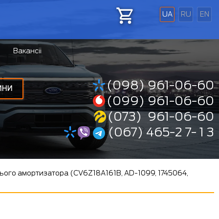
UA
RU
EN
Вакансіі
(098) 961-06-60
ИНИ
(099) 961-06-60
(073) 961-06-60
(067) 465-2 7- 1 3
ього амортизатора (CV6Z18A161B, AD-1099, 1745064,