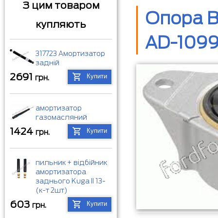
З цим товаром
Опора В
купляють
AD-1099
317723 Амортизатор
задній
2691
Купити
грн.
амортизатор
газомасляний
1424
Купити
грн.
пильник + відбійник
амортизатора
заднього Kuga II 13-
(к-т 2шт)
603
Купити
грн.