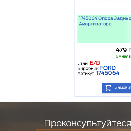
1745064 Опора Заднь
Амортизатора
479 
Є у наяв
Б/В
Стан:
FORD
Виробник:
1745064
Артикул:
Замови
Проконсультуйтеся 