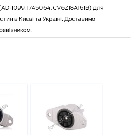
AD-1099, 1745064, CV6Z18A161B) для
тин в Києві та Україні. Доставимо
евізником.