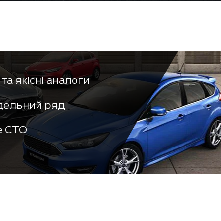
та якісні аналоги
дельний ряд
е СТО