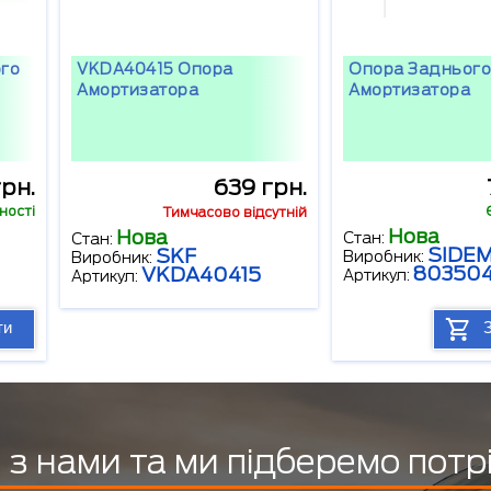
ого
VKDA40415 Опора
Опора Заднього
Амортизатора
Амортизатора
грн.
639 грн.
ності
Тимчасово відсутній
Нова
Нова
Стан:
Стан:
SIDE
SKF
Виробник:
Виробник:
80350
VKDA40415
Артикул:
Артикул:
ти
з нами та ми підберемо потр