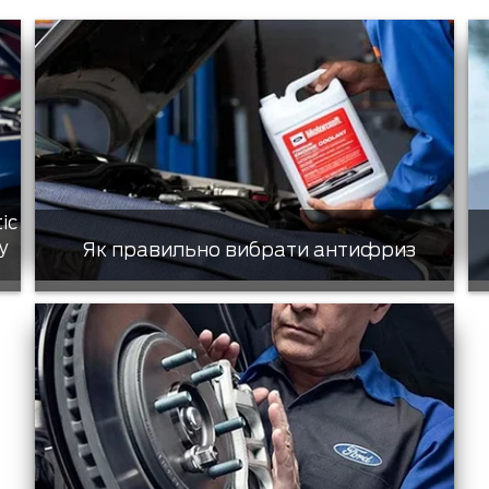
tic
у
Як правильно вибрати антифриз