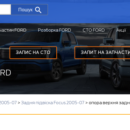
Пошук
частин FORD
Розборка FORD
СТО FORD
Акції
ЗАПИС НА СТО
ЗАПИТ НА ЗАПЧАСТ
ORD
 2005-07
>
Задня підвіска Focus 2005-07
>
опора верхня задн