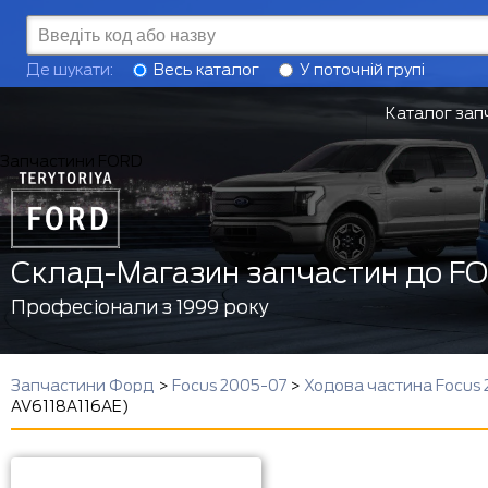
Де шукати:
Весь каталог
У поточній групі
Каталог зап
Запчастини FORD
Склад-Магазин запчастин до F
Професіонали з 1999 року
Запчастини Форд
>
Focus 2005-07
>
Ходова частина Focus
AV6118A116AE)