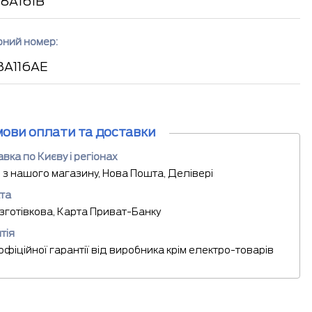
8A161B
рний номер:
8A116AE
мови оплати та доставки
вка по Києву і регіонах
 з нашого магазину, Нова Пошта, Делівері
та
езготівкова, Карта Приват-Банку
тія
 офіційної гарантії від виробника крім електро-товарів