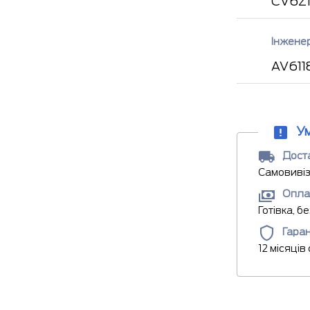
CV6Z1
Інжене
AV611
У
Доста
Самовивіз
Опла
Готівка, б
Гаран
12 місяців