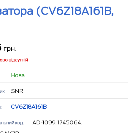
атора (CV6Z18A161B,
5
грн.
во відсутній
Нова
SNR
ик:
CV6Z18A161B
:
AD-1099, 1745064,
альний код: