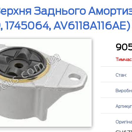
ерхня Заднього Амортиз
, 1745064, AV6118A116AE)
90
Тимчасо
Стан:
Виробн
Артикул
Оригін