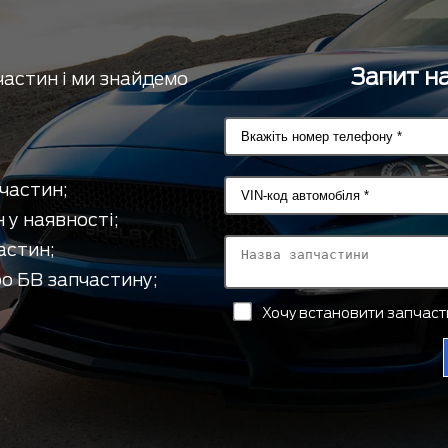
Запит на
частин і ми знайдемо
частин;
 у наявності;
астин;
о БВ запчастину;
Хочу встановити запчас