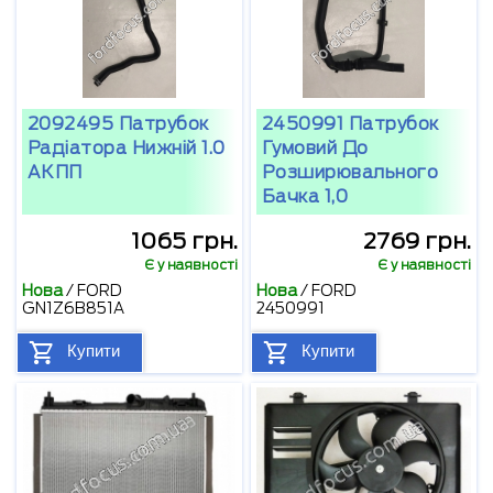
2092495 Патрубок
2450991 Патрубок
Радіатора Нижній 1.0
Гумовий До
АКПП
Розширювального
Бачка 1,0
1065 грн.
2769 грн.
Є у наявності
Є у наявності
Нова
/
FORD
Нова
/
FORD
GN1Z6B851A
2450991
Купити
Купити