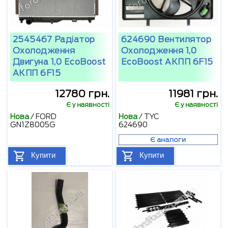
2545467 Радіатор
624690 Вентилятор
Охолодження
Охолодження 1,0
Двигуна 1,0 EcoBoost
EcoBoost АКПП 6F15
АКПП 6F15
12780 грн.
11981 грн.
Є у наявності
Є у наявності
Нова
/
FORD
Нова
/
TYC
GN1Z8005G
624690
Є аналоги
Купити
Купити