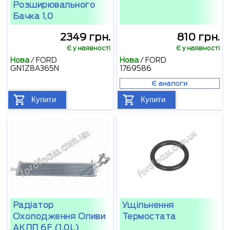
Розширювального
Бачка 1,0
2349 грн.
810 грн.
Є у наявності
Є у наявності
Нова
/
FORD
Нова
/
FORD
GN1Z8A365N
1769586
Є аналоги
Купити
Купити
Радіатор
Ущільнення
Охолодження Оливи
Термостата
АКПП 6F (1,0L)