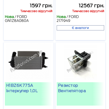
1597 грн.
12567 грн.
Тимчасово відсутній
Тимчасово відсутній
Нова
/
FORD
Нова
/
FORD
GN1Z8A080A
2171949
Є аналоги
H1BZ6K775A
Резистор
Інтеркулер 1,0L
Вентилятора