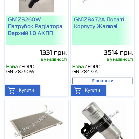
GN1Z8260W
GN1Z8472A Лопаті
Патрубок Радіатора
Корпусу Жалюзі
Верхній 1.0 АКПП
1331 грн.
3514 грн.
Є у наявності
Є у наявності
Нова
/
FORD
Нова
/
FORD
GN1Z8260W
GN1Z8472A
Є аналоги
Купити
Купити