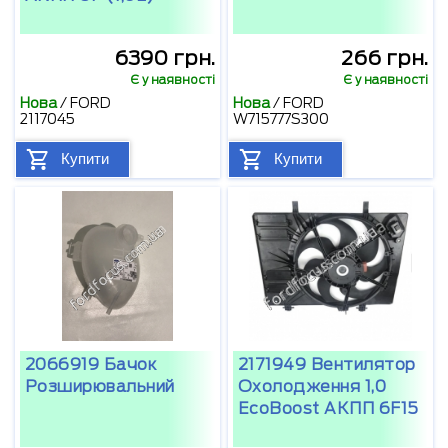
6390 грн.
266 грн.
Є у наявності
Є у наявності
Нова
/
FORD
Нова
/
FORD
2117045
W715777S300
Купити
Купити
2066919 Бачок
2171949 Вентилятор
Розширювальний
Охолодження 1,0
EcoBoost АКПП 6F15