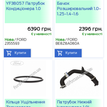
YF38057 Патрубок
Бачок
Кондиціонера 1.0
Розширювальний 1.0-
1.25-1.4-1.6
6390 грн.
2396 грн.
Є у наявності
Є у наявності
Нова
/
FORD
Нова
/
FORD
2355593
BE8Z8A080A
Купити
Купити
Кільце Ущільнення
Патрубок Нижній