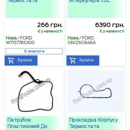
Термостата
Інтеркулера 1.0L
266 грн.
6390 грн.
Є у наявності
Є у наявності
Нова
/
FORD
Нова
/
FORD
W715778S300
GN1Z6C646A
Є аналоги
Купити
Купити
Патрубок
Прокладка Корпусу
Пластиковий До
Термостата