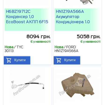
H6BZ19712C
HN1Z19A566A
Конденсер 1,0
Акумулятор
EcoBoost АКПП 6F15
Кондиціонера 1.0
8094 грн.
5058 грн.
Є у наявності
Є у наявності
Нова
/
TYC
Нова
/
FORD
30113
HN1Z19A566A
Купити
Купити