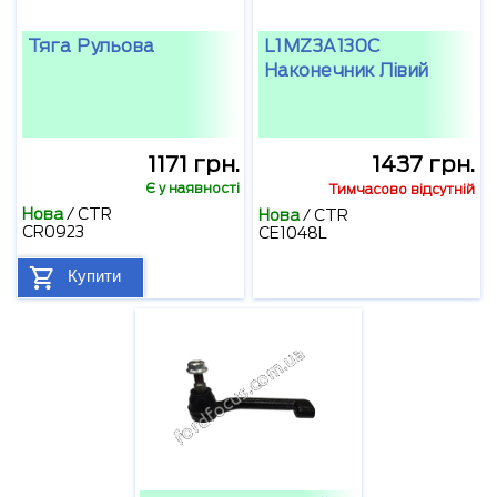
Тяга Рульова
L1MZ3A130C
Наконечник Лівий
1171 грн.
1437 грн.
Є у наявності
Тимчасово відсутній
Нова
/
CTR
Нова
/
CTR
CR0923
CE1048L
Купити