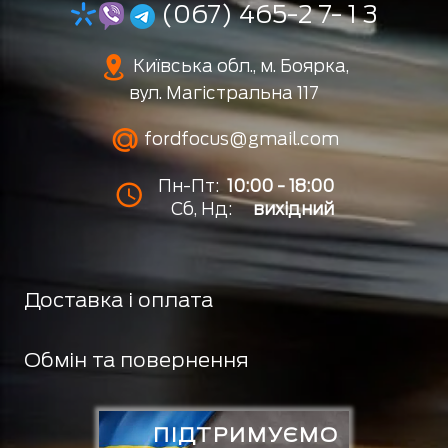
(067) 465-2 7- 1 3
Київська обл., м. Боярка,
вул. Магістральна 117
fordfocus@gmail.com
Пн-Пт:
10:00 - 18:00
Сб, Нд:
вихідний
Доставка і оплата
Обмін та повернення
ПІДТРИМУЄМО