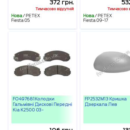
372 грн.
53
Тимчасово відсутній
Тимчасово в
Нова
/
PETEX
Нова
/
PETEX
Fiesta 05
Fiesta 09-17
FO497681Колодки
FP2532M13 Кришка
Гальмівні Дискові Передні
Дзеркала Лев
Kia K2500 03-