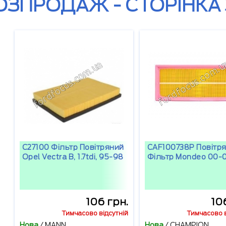
ОЗПРОДАЖ - СТОРІНКА 
C27100 Фільтр Повітряний
CAF100738P Повітр
Opel Vectra B, 1.7tdi, 95-98
Фільтр Mondeo 00-
106 грн.
10
Тимчасово відсутній
Тимчасово в
Нова
/
MANN
Нова
/
CHAMPION