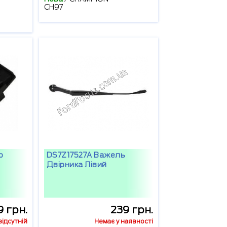
CH97
р
DS7Z17527A Важель
Двірника Лівий
9 грн.
239 грн.
ідсутній
Немає у наявності