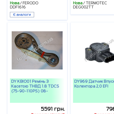
Нова
/
FERODO
Нова
/
TERMOTEC
DDF1616
DEG002TT
Є аналоги
DY KBIO01 Ремінь З
DY969 Датчик Впус
Касетою ТНВД 1.8 TDCS
Колектора 2,0 EFI
(75-90-110PS) 08-
5591 грн.
79