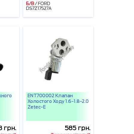
Б/В
/
FORD
DS7Z17527A
кного
ENT700002 Клапан
Холостого Ходу 1.6-1.8-2.0
Zetec-E
8 грн.
585 грн.