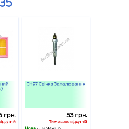
35
яний
CH97 Свічка Запалювання
07
6 грн.
53 грн.
ідсутній
Тимчасово відсутній
Нова
/
CHAMPION