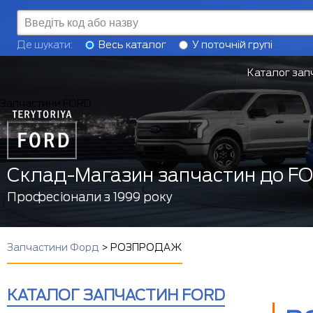
Де шукати:
Весь каталог
У поточній групі
Каталог зап
Запчастини FORD
Склад-Магазин запчастин до F
Професіонали з 1999 року
Запчастини Форд
>
РОЗПРОДАЖ
КАТАЛОГ ЗАПЧАСТИН FORD