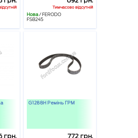
3 грн.
692 грн.
ідсутній
Тимчасово відсутній
Нова
/
FERODO
FSB245
ка
G1288H Ремінь ГРМ
6 грн.
772 грн.