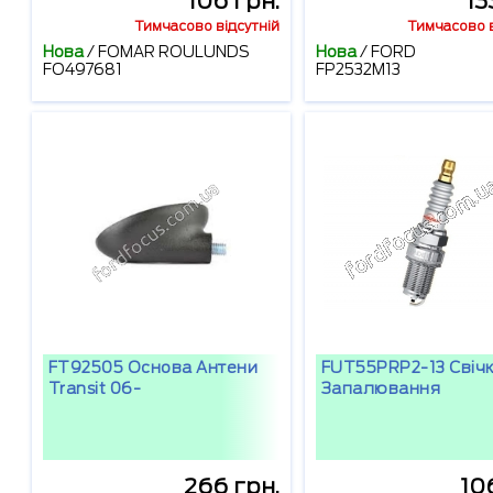
106 грн.
13
Тимчасово відсутній
Тимчасово в
Нова
/
FOMAR ROULUNDS
Нова
/
FORD
FO497681
FP2532M13
FT92505 Основа Антени
FUT55PRP2-13 Свіч
Transit 06-
Запалювання
266 грн.
10