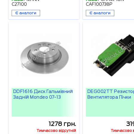
C27100
CAF100738P
Є аналоги
Є аналоги
DDF1616 Диск Гальмівний
DEG002TT Резисто
Задній Mondeo 07-13
Вентилятора Пічки
1278 грн.
31
Тимчасово відсутній
Тимчасово в