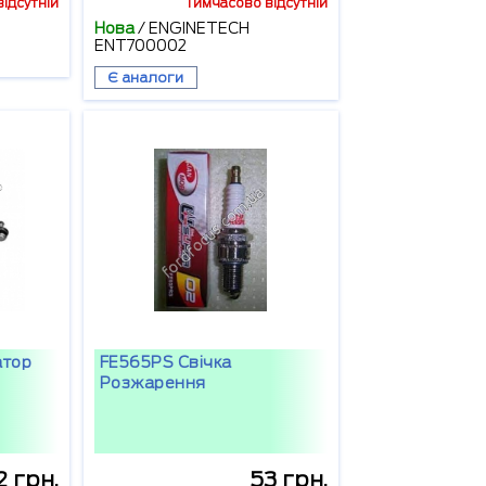
ідсутній
Тимчасово відсутній
Нова
/
ENGINETECH
ENT700002
Є аналоги
атор
FE565PS Свічка
Розжарення
2 грн.
53 грн.