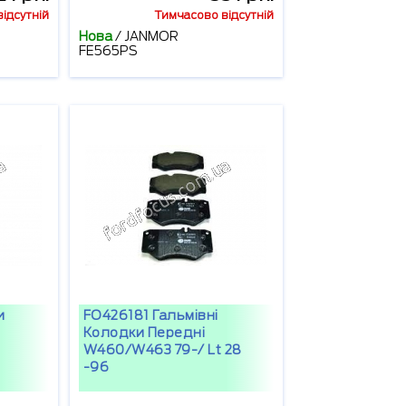
ідсутній
Тимчасово відсутній
Нова
/
JANMOR
FE565PS
и
FO426181 Гальмівні
Колодки Передні
W460/w463 79-/ Lt 28
-96