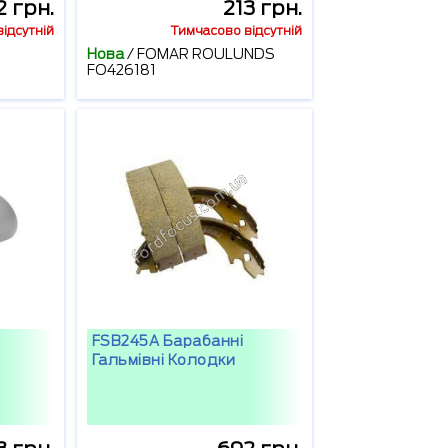
2 грн.
213 грн.
ідсутній
Тимчасово відсутній
Нова
/
FOMAR ROULUNDS
FO426181
FSB245A Барабанні
Гальмівні Колодки