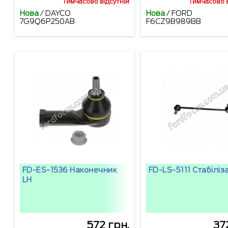
Тимчасово відсутній
Тимчасово в
Нова
/
DAYCO
Нова
/
FORD
7G9Q6P250AB
F6CZ9B989BB
FD-ES-1536 Наконечник
FD-LS-5111 Стабіліз
LH
572 грн.
37