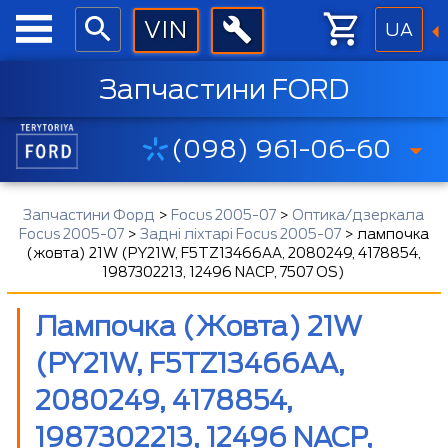
UA
Запчастини FORD
(098) 961-06-60
Запчастини Форд
>
Focus 2005-07
>
Оптика/дзеркала
Focus 2005-07
>
Задні ліхтарі Focus 2005-07
>
лампочка
(жовта) 21W (PY21W, F5TZ13466AA, 2080249, 4178854,
1987302213, 12496 NACP, 7507 OS)
Лампочка (жовта) 21W
(PY21W, F5TZ13466AA,
2080249, 4178854,
1987302213, 12496 NACP,