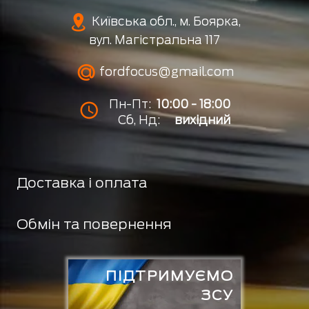
Київська обл., м. Боярка,
вул. Магістральна 117
fordfocus@gmail.com
Пн-Пт:
10:00 - 18:00
Сб, Нд:
вихідний
Доставка і оплата
Обмін та повернення
ПІДТРИМУЄМО
ЗСУ