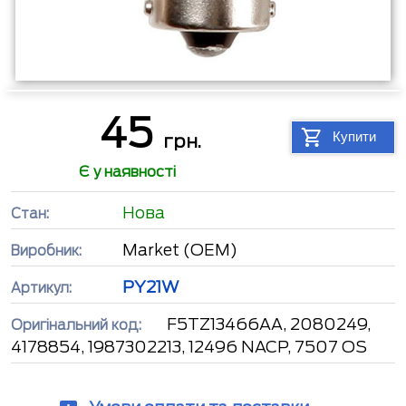
45
Купити
грн.
Є у наявності
Нова
Стан:
Market (OEM)
Виробник:
PY21W
Артикул:
F5TZ13466AA, 2080249,
Оригінальний код:
4178854, 1987302213, 12496 NACP, 7507 OS