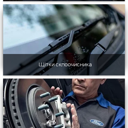
Щітки склоочисника