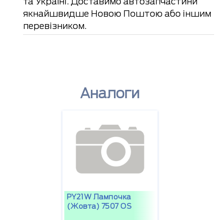
та Україні. Доставимо автозапчастини
якнайшвидше Новою Поштою або іншим
перевізником.
Аналоги
PY21W Лампочка
(жовта) 7507 OS