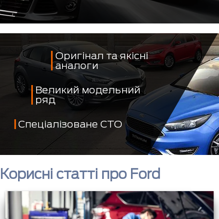
Оригінал та якісні
аналоги
Великий модельний
ряд
Спеціалізоване СТО
Корисні статті про Ford