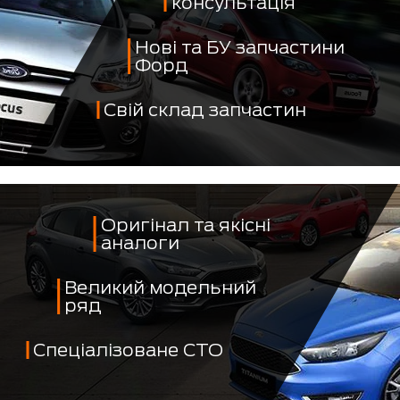
консультація
Нові та БУ запчастини
Форд
Свій склад запчастин
Оригінал та якісні
аналоги
Великий модельний
ряд
Спеціалізоване СТО