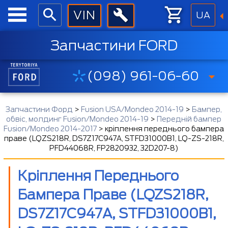
UA
Запчастини FORD
(098) 961-06-60
Запчастини Форд
>
Fusion USA/Mondeo 2014-19
>
Бампер,
обвіс, молдинг Fusion/Mondeo 2014-19
>
Передній бампер
Fusion/Mondeo 2014-2017
>
кріплення переднього бампера
праве (LQZS218R, DS7Z17C947A, STFD31000B1, LQ-ZS-218R,
PFD44068R, FP2820932, 32D207-8)
Кріплення Переднього
Бампера Праве (LQZS218R,
DS7Z17C947A, STFD31000B1,