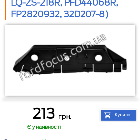
LQ-ZS-218R, PFD44068R,
FP2820932, 32D207-8)
213
Купити
грн.
Є у наявності