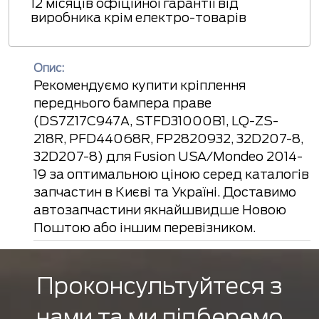
12 місяців офіційної гарантії від
виробника крім електро-товарів
Опис:
Рекомендуємо купити кріплення
переднього бампера праве
(DS7Z17C947A, STFD31000B1, LQ-ZS-
218R, PFD44068R, FP2820932, 32D207-8,
32D207-8) для Fusion USA/Mondeo 2014-
19 за оптимальною ціною серед каталогів
запчастин в Києві та Україні. Доставимо
автозапчастини якнайшвидше Новою
Поштою або іншим перевізником.
Проконсультуйтеся з
нами та ми підберемо