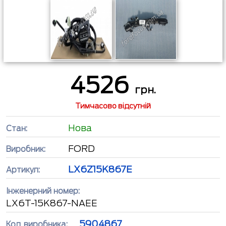
4526
грн.
Тимчасово відсутній
Нова
Стан:
FORD
Виробник:
LX6Z15K867E
Артикул:
Інженерний номер:
LX6T-15K867-NAEE
5904867
Код виробника: