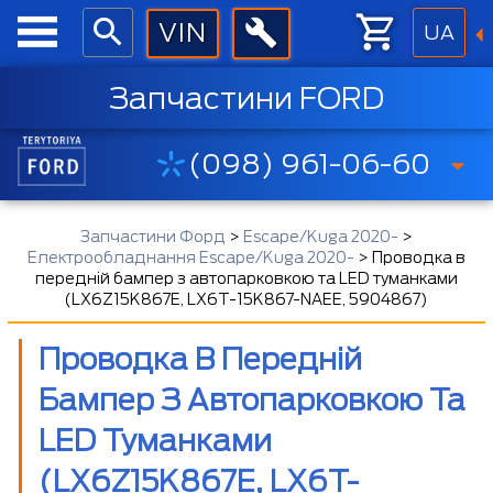
UA
Запчастини FORD
(098) 961-06-60
Запчастини Форд
>
Escape/Kuga 2020-
>
Електрообладнання Escape/Kuga 2020-
>
Проводка в
передній бампер з автопарковкою та LED туманками
(LX6Z15K867E, LX6T-15K867-NAEE, 5904867)
Проводка В Передній
Бампер З Автопарковкою Та
LED Туманками
(LX6Z15K867E, LX6T-