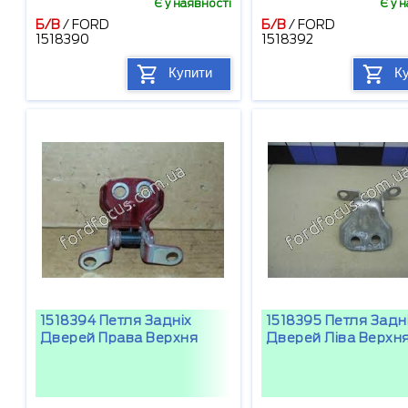
Є у наявності
Є у 
Б/В
/
FORD
Б/В
/
FORD
1518390
1518392
Купити
К
1518394 Петля Задніх
1518395 Петля Задн
Дверей Права Верхня
Дверей Ліва Верхн