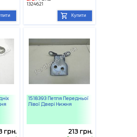
1324621
упити
Купити
дніх
1518393 Петля Передньої
жня
Лівої Двері Нижня
3 грн.
213 грн.