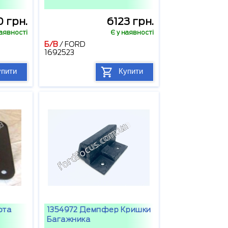
 грн.
6123 грн.
наявності
Є у наявності
Б/В
/
FORD
1692523
упити
Купити
ота
1354972 Демпфер Кришки
Багажника