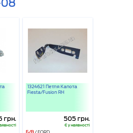
-08
та
1324621 Петля Капота
Fiesta/Fusion RH
 грн.
505 грн.
наявності
Є у наявності
Б/В
/
FORD