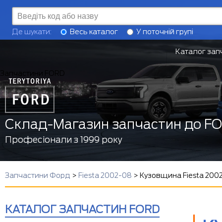
Де шукати:
Весь каталог
У поточній групі
Каталог зап
Запчастини FORD
Склад-Магазин запчастин до F
Професіонали з 1999 року
Запчастини Форд
>
Fiesta 2002-08
>
Кузовщина Fiesta 200
КАТАЛОГ ЗАПЧАСТИН FORD