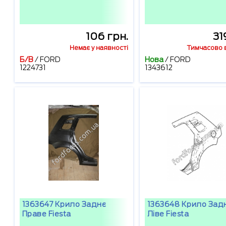
106 грн.
31
Немає у наявності
Тимчасово в
Б/В
/
FORD
Нова
/
FORD
1224731
1343612
1363647 Крило Заднє
1363648 Крило Зад
Праве Fiesta
Ліве Fiesta