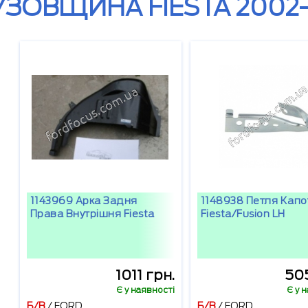
УЗОВЩИНА FIESTA 2002
1143969 Арка Задня
1148938 Петля Капо
Права Внутрішня Fiesta
Fiesta/Fusion LH
1011 грн.
505
Є у наявності
Є у 
Б/В
/
FORD
Б/В
/
FORD