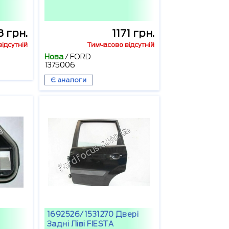
 грн.
1171 грн.
ідсутній
Тимчасово відсутній
Нова
/
FORD
1375006
Є аналоги
1692526/1531270 Двері
Задні Ліві FIESTA