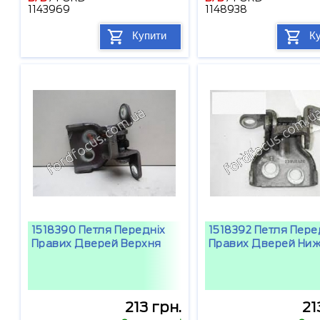
1143969
1148938
Купити
К
1518390 Петля Передніх
1518392 Петля Пере
Правих Дверей Верхня
Правих Дверей Ни
213 грн.
21