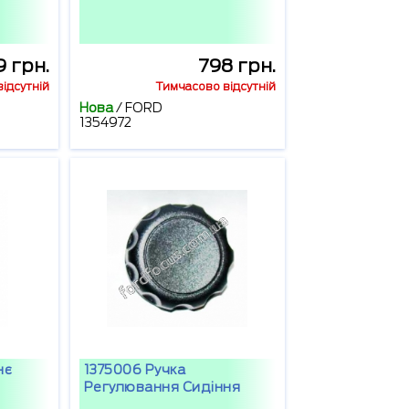
9 грн.
798 грн.
ідсутній
Тимчасово відсутній
Нова
/
FORD
1354972
нє
1375006 Ручка
Регулювання Сидіння