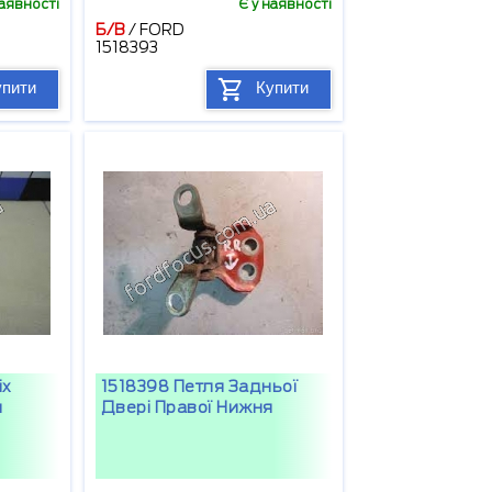
наявності
Є у наявності
Б/В
/
FORD
1518393
упити
Купити
іх
1518398 Петля Задньої
я
Двері Правої Нижня