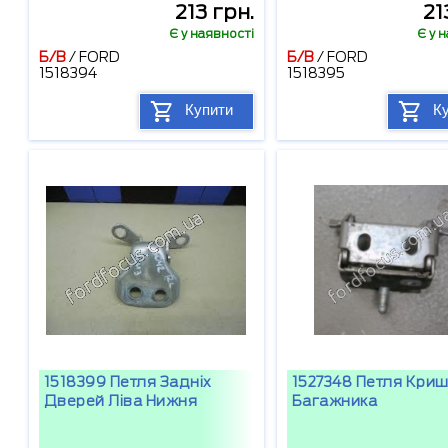
213 грн.
21
Є у наявності
Є у 
Б/В
/
FORD
Б/В
/
FORD
1518394
1518395
Купити
К
1518399 Петля Задніх
1527348 Петля Кри
Дверей Ліва Нижня
Багажника