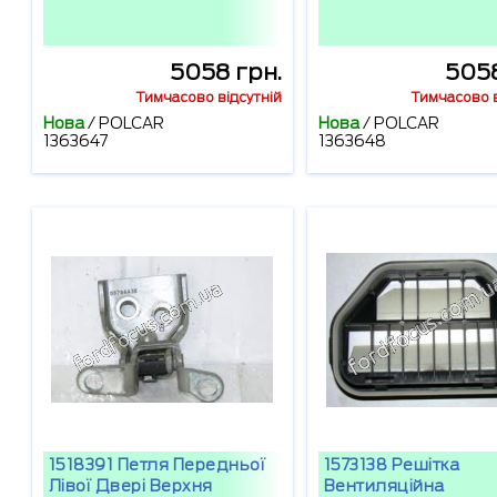
5058 грн.
5058
Тимчасово відсутній
Тимчасово в
Нова
/
POLCAR
Нова
/
POLCAR
1363647
1363648
1518391 Петля Передньої
1573138 Решітка
Лівої Двері Верхня
Вентиляційна