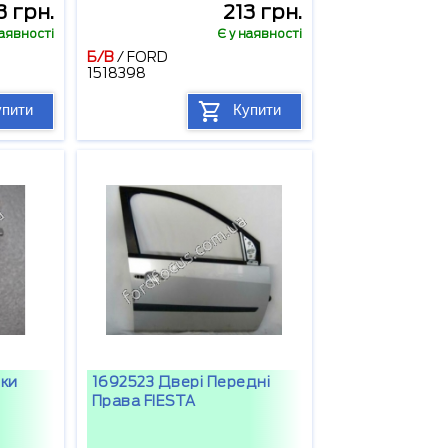
3 грн.
213 грн.
наявності
Є у наявності
Б/В
/
FORD
1518398
упити
Купити
шки
1692523 Двері Передні
Права FIESTA