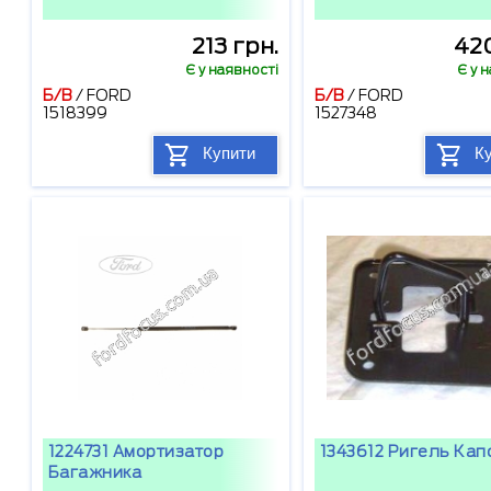
213 грн.
420
Є у наявності
Є у 
Б/В
/
FORD
Б/В
/
FORD
1518399
1527348
Купити
К
1224731 Амортизатор
1343612 Ригель Кап
Багажника