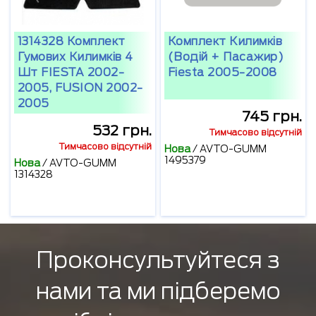
1314328 Комплект
Комплект Килимків
Гумових Килимків 4
(водій + Пасажир)
Шт FIESTA 2002-
Fiesta 2005-2008
2005, FUSION 2002-
2005
745 грн.
532 грн.
Тимчасово відсутній
Тимчасово відсутній
Нова
/
AVTO-GUMM
1495379
Нова
/
AVTO-GUMM
1314328
Проконсультуйтеся з
нами та ми підберемо