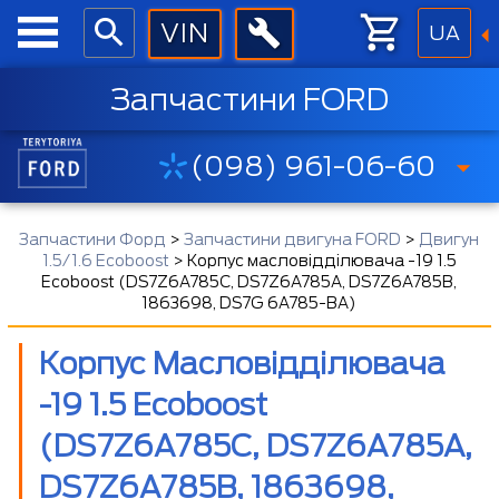
UA
Запчастини FORD
(098) 961-06-60
Запчастини Форд
>
Запчастини двигуна FORD
>
Двигун
1.5/1.6 Ecoboost
>
Корпус масловідділювача -19 1.5
Ecoboost (DS7Z6A785C, DS7Z6A785A, DS7Z6A785B,
1863698, DS7G 6A785-BA)
Корпус Масловідділювача
-19 1.5 Ecoboost
(DS7Z6A785C, DS7Z6A785A,
DS7Z6A785B, 1863698,