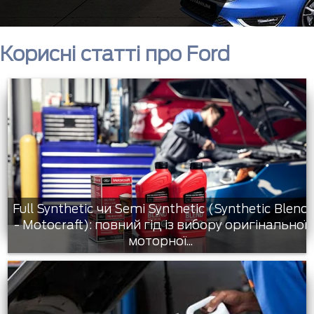
Корисні статті про Ford
Full Synthetic чи Semi Synthetic (Synthetic Blend
- Motocraft): повний гід із вибору оригінальної
моторної...