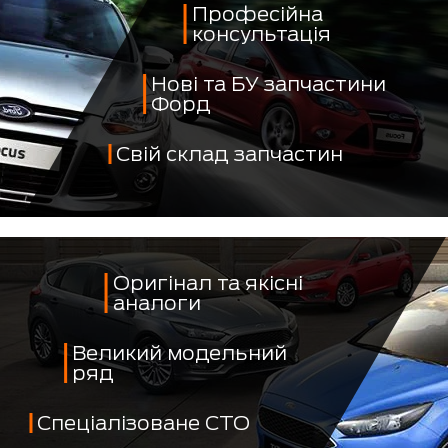
Професійна
консультація
Нові та БУ запчастини
Форд
Свій склад запчастин
Оригінал та якісні
аналоги
Великий модельний
ряд
Спеціалізоване СТО