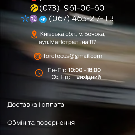
(073) 961-06-60
(067) 465-2 7- 1 3
Київська обл., м. Боярка,
вул. Магістральна 117
fordfocus@gmail.com
Пн-Пт:
10:00 - 18:00
Сб, Нд:
вихідний
Доставка і оплата
Обмін та повернення