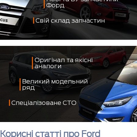
Форд
Свій склад запчастин
Оригінал та якісні
аналоги
Великий модельний
ряд
Спеціалізоване СТО
Корисні статті про Ford