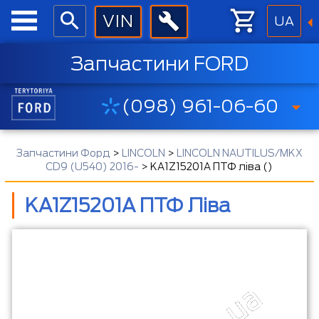
UA
Запчастини FORD
(098) 961-06-60
Запчастини Форд
>
LINCOLN
>
LINCOLN NAUTILUS/MKX
CD9 (U540) 2016-
>
KA1Z15201A ПТФ ліва ()
KA1Z15201A ПТФ Ліва