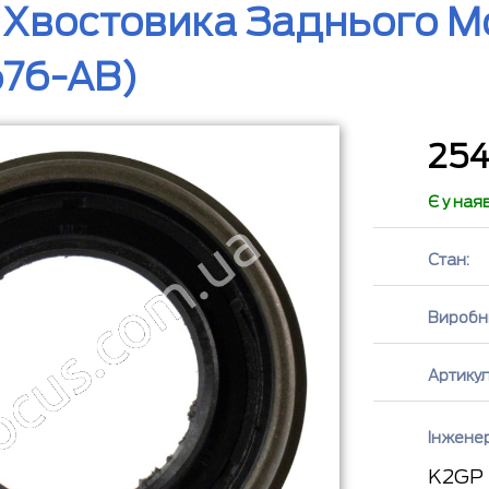
 Хвостовика Заднього М
76-AB)
25
Є у ная
Стан:
Виробн
Артикул
Інжене
K2GP