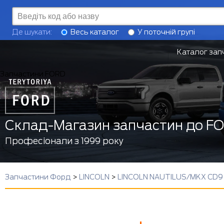
Де шукати:
Весь каталог
У поточній групі
Каталог зап
Запчастини FORD
Склад-Магазин запчастин до F
Професіонали з 1999 року
Запчастини Форд
>
LINCOLN
>
LINCOLN NAUTILUS/MKX CD9 