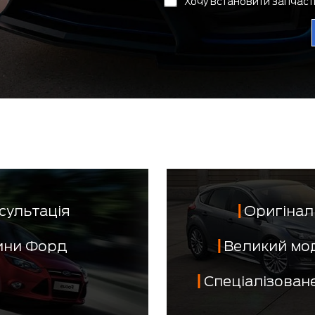
Хочу встановити запчас
сультація
Оригінал 
тини Форд
Великий мо
Спеціалізован