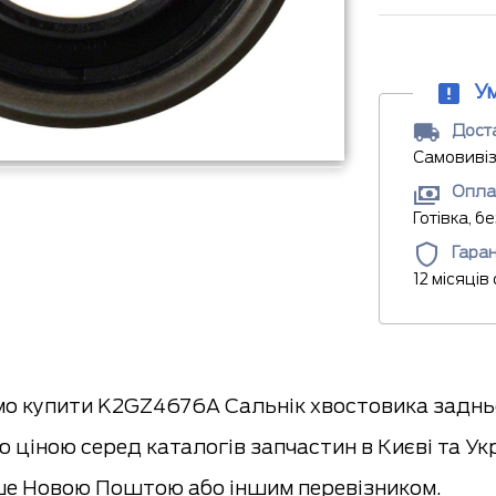
У
Доста
Самовивіз
Опла
Готівка, б
Гаран
12 місяців
о купити K2GZ4676A Сальнік хвостовика заднь
 ціною серед каталогів запчастин в Києві та Ук
е Новою Поштою або іншим перевізником.