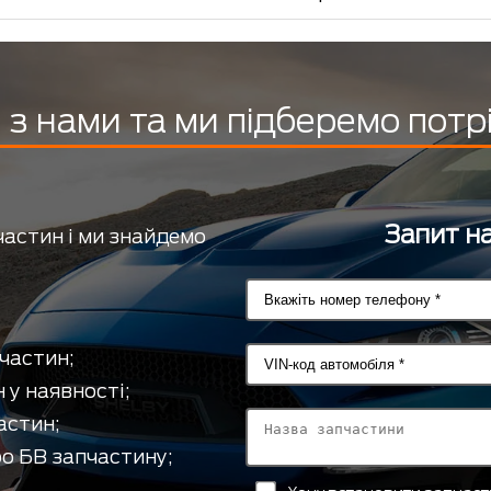
з нами та ми підберемо потр
Запит на
частин і ми знайдемо
частин;
 у наявності;
астин;
о БВ запчастину;