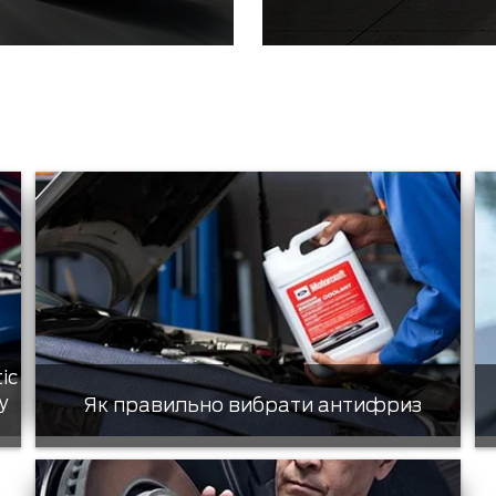
tic
у
Як правильно вибрати антифриз