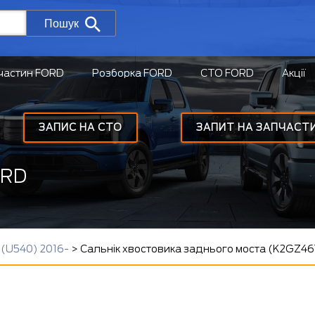
Пошук
частин FORD
Розборка FORD
СТО FORD
Акції
ЗАПИС НА СТО
ЗАПИТ НА ЗАПЧАСТ
ORD
(U540) 2016-
>
Сальнік хвостовика заднього моста (K2GZ46