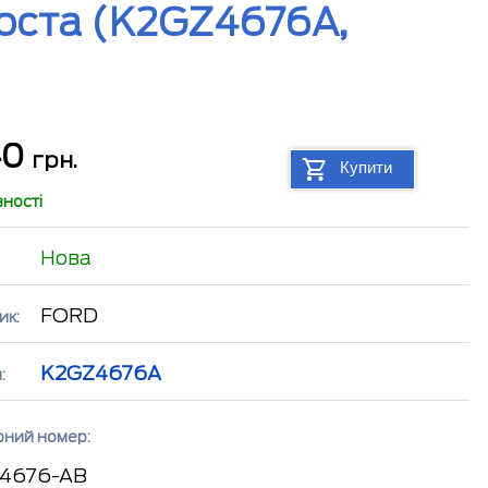
оста (K2GZ4676A,
40
грн.
Купити
вності
Нова
FORD
ик:
K2GZ4676A
:
рний номер:
 4676-AB