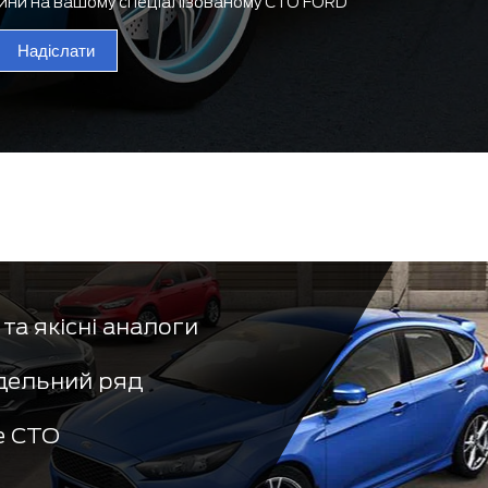
тини на вашому спеціалізованому СТО FORD
Надіслати
та якісні аналоги
дельний ряд
е СТО