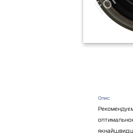
Опис:
Рекомендуєм
оптимальною
якнайшвидш